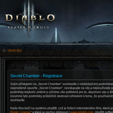
Obsah fóra
Secret Chamber - Registrace
Svým přístupem na „Secret Chamber“ souhlasíte s následujícími podmínka
neprodleně opusťte „Secret Chamber“, nevstupujte na něj a nepoužívejte je
podmínky kdykoliv změnit a učiníme vše potřebné pro to, abychom vás o tét
rozumné tyto podmínky průběžně sledovat vzhledem k tomu, že používáním
souhlasíte.
Naše fóra beží na systému phpBB, což je řešení internetového fóra, které je
Public License
“ a které je možno stáhnout z
www.phpbb.com
. phpBB softw