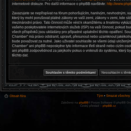
internetové diskuze. Pro další informace o phpBB navštivte:
http://www.php
Zavazujete se nepřispívat na fórum pohoršujícím, hanlivým, nevhodným, v
který by mohl porušovat platné zákony ve vaší zemi, zákony v zemi, kde síd
mezinárodní právo. Tato činnost může vést k okamžitému a trvalému vykázá
vašeho poskytovatele internetových služeb (ISP) na vaši činnost, pokud b
všech příspěvků jsou ukládány pro případné uplatnění těchto opatření. Souhl
Chamber“ má právo odstranit, upravit, přesunout nebo uzamknout jakékoli
bude považovat za nutné. Jako uživatel souhlasíte se všemi údaji uloženým
Chamber“ ani phpBB neposkytne tyto informace třetí straně nebo cizím os
ani phpBB zodpovědnost za jakýkoliv pokus o vniknutí do systému, který b
těchto dat.
Tým
•
Smazat všechny c
Obsah fóra
Založeno na
phpBB
® Forum Software © phpBB Gr
Český překlad –
phpBB.cz