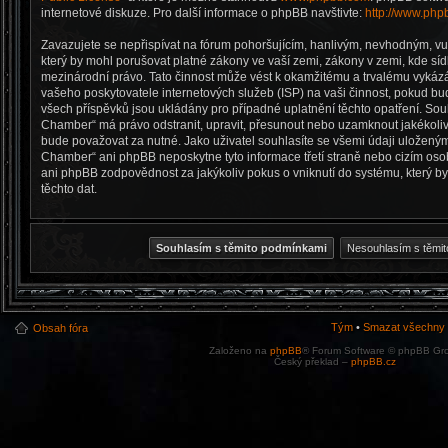
internetové diskuze. Pro další informace o phpBB navštivte:
http://www.php
Zavazujete se nepřispívat na fórum pohoršujícím, hanlivým, nevhodným, v
který by mohl porušovat platné zákony ve vaší zemi, zákony v zemi, kde síd
mezinárodní právo. Tato činnost může vést k okamžitému a trvalému vykázá
vašeho poskytovatele internetových služeb (ISP) na vaši činnost, pokud b
všech příspěvků jsou ukládány pro případné uplatnění těchto opatření. Souhl
Chamber“ má právo odstranit, upravit, přesunout nebo uzamknout jakékoli
bude považovat za nutné. Jako uživatel souhlasíte se všemi údaji uloženým
Chamber“ ani phpBB neposkytne tyto informace třetí straně nebo cizím os
ani phpBB zodpovědnost za jakýkoliv pokus o vniknutí do systému, který b
těchto dat.
Tým
•
Smazat všechny c
Obsah fóra
Založeno na
phpBB
® Forum Software © phpBB Gr
Český překlad –
phpBB.cz