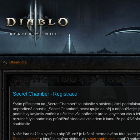
Obsah fóra
Secret Chamber - Registrace
Svým přístupem na „Secret Chamber“ souhlasíte s následujícími podmínka
neprodleně opusťte „Secret Chamber“, nevstupujte na něj a nepoužívejte je
podmínky kdykoliv změnit a učiníme vše potřebné pro to, abychom vás o tét
rozumné tyto podmínky průběžně sledovat vzhledem k tomu, že používáním
souhlasíte.
Naše fóra beží na systému phpBB, což je řešení internetového fóra, které je
Public License
“ a které je možno stáhnout z
www.phpbb.com
. phpBB softw