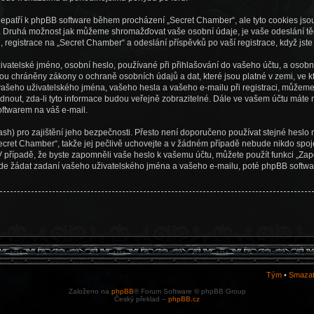
 nepatří k phpBB software během procházení „Secret Chamber“, ale tyto cookies js
BB. Druhá možnost jak můžeme shromažďovat vaše osobní údaje, je vaše odeslání t
 registrace na „Secret Chamber“ a odeslání příspěvků po vaší registrace, když jste 
vatelské jméno, osobní heslo, používané při přihlašování do vašeho účtu, a osobn
u chráněny zákony o ochraně osobních údajů a dat, které jsou platné v zemi, ve kt
eho uživatelského jména, vašeho hesla a vašeho e-mailu při registraci, můžeme 
out, zda-li tyto informace budou veřejně zobrazitelné. Dále ve vašem účtu máte 
ftwarem na váš e-mail.
sh) pro zajištění jeho bezpečnosti. Přesto není doporučeno používat stejné heslo n
Secret Chamber“, takže jej pečlivě uchovejte a v žádném případě nebude nikdo spo
. V případě, že byste zapomněli vaše heslo k vašemu účtu, můžete použít funkci „Z
de žádat zadaní vašeho uživatelského jména a vašeho e-mailu, poté phpBB softwa
Tým
•
Smazat
Založeno na
phpBB
® Forum Software © phpBB Group
Český překlad –
phpBB.cz