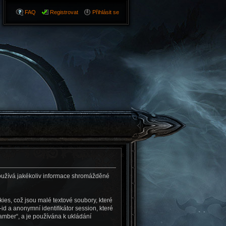
FAQ
Registrovat
Přihlásit se
oužívá jakékoliv informace shromážděné
es, což jsou malé textové soubory, které
d a anonymní identifikátor session, které
amber“, a je používána k ukládání