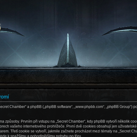
romí
 „Secret Chamber“ a phpBB („phpBB software“, „www.phpbb.com“, „phpBB Group“) p
 způsoby. Prvním při vstupu na „Secret Chamber“, kdy phpBB vytvoří několik cooki
rech vašeho internetového prohlížeče. První dvě cookies obsahují jen uživatelské-i
rem. Třetí cookie se vytvoří, jakmile začnete procházet mezi tématy na „Secret Ch
ož vede k snažšímu a pohodlnějšímu pohybu po fóru.