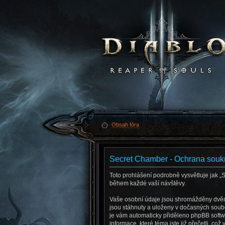
Obsah fóra
Secret Chamber - Ochrana souk
Toto prohlášení podrobně vysvětluje jak
během každé vaší návštěvy.
Vaše osobní údaje jsou shromážděny dvěma
jsou stáhnuty a uloženy v dočasných soubo
je vám automaticky přiděleno phpBB softwa
informace, které téma jste již přečetli, c