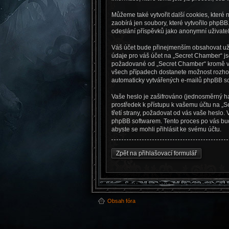
Můžeme také vytvořit další cookies, které
zaobírá jen soubory, které vytvořilo php
odeslání příspěvků jako anonymní uživatel,
Váš účet bude přinejmenším obsahovat uži
údaje pro váš účet na „Secret Chamber“ jso
požadované od „Secret Chamber“ kromě vaš
všech případech dostanete možnost rozhodn
automaticky vytvářených e-mailů phpBB so
Vaše heslo je zašifrováno (jednosměrný ha
prostředek k přístupu k vašemu účtu na „
třetí strany, požadovat od vás vaše heslo
phpBB softwarem. Tento proces po vás bu
abyste se mohli přihlásit ke svému účtu.
Zpět na přihlašovací formulář
Obsah fóra