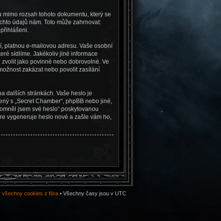
ou mimo rozsah tohoto dokumentu, který se
ěchto údajů nám. Toto může zahrnovat:
přihlášeni.
í, platnou e-mailovou adresu. Vaše osobní
eré sídlíme. Jakékoliv jiné informace
zvolit jako povinné nebo dobrovolné. Ve
možnost zakázat nebo povolit zasílání
a dalších stránkách. Vaše heslo je
jený s „Secret Chamber“, phpBB nebo jiné,
apomněl jsem své heslo“ poskytovanou
re vygeneruje heslo nové a zašle vám ho,
 všechny cookies z fóra
• Všechny časy jsou v UTC