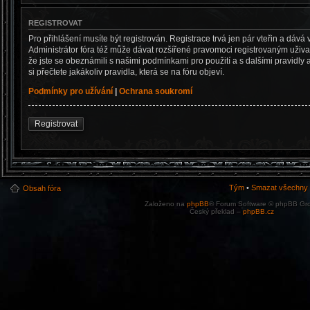
REGISTROVAT
Pro přihlášení musíte být registrován. Registrace trvá jen pár vteřin a dá
Administrátor fóra též může dávat rozšířené pravomoci registrovaným uživate
že jste se obeznámili s našimi podmínkami pro použití a s dalšími pravidly a
si přečtete jakákoliv pravidla, která se na fóru objeví.
Podmínky pro užívání
|
Ochrana soukromí
Registrovat
Tým
•
Smazat všechny c
Obsah fóra
Založeno na
phpBB
® Forum Software © phpBB Gr
Český překlad –
phpBB.cz