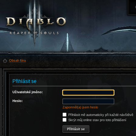
Obsah fóra
Přihlásit se
Uživatelské jméno:
Heslo:
Zapomněl(a) jsem heslo
Přihlásit mě automaticky při každé návštěvě
Skrýt můj online stav pro toto přihlášení