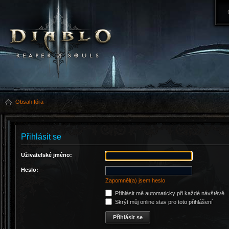
Obsah fóra
Přihlásit se
Uživatelské jméno:
Heslo:
Zapomněl(a) jsem heslo
Přihlásit mě automaticky při každé návštěvě
Skrýt můj online stav pro toto přihlášení