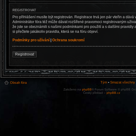
REGISTROVAT
Pro přihlášení musíte být registrován. Registrace trvá jen pár vteřin a dá
Administrátor fóra též může dávat rozšířené pravomoci registrovaným uživate
že jste se obeznámili s našimi podmínkami pro použití a s dalšími pravidly a
si přečtete jakákoliv pravidla, která se na fóru objeví.
Podmínky pro užívání
|
Ochrana soukromí
Registrovat
Tým
•
Smazat všechny c
Obsah fóra
Založeno na
phpBB
® Forum Software © phpBB Gr
Český překlad –
phpBB.cz