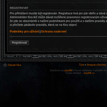
REGISTROVAT
Pro přihlášení musíte být registrován. Registrace trvá jen pár vteřin a dá
Administrátor fóra též může dávat rozšířené pravomoci registrovaným uživate
že jste se obeznámili s našimi podmínkami pro použití a s dalšími pravidly a
si přečtete jakákoliv pravidla, která se na fóru objeví.
Podmínky pro užívání
|
Ochrana soukromí
Registrovat
Tým
•
Smazat všechny c
Obsah fóra
Založeno na
phpBB
® Forum Software © phpBB Gr
Český překlad –
phpBB.cz