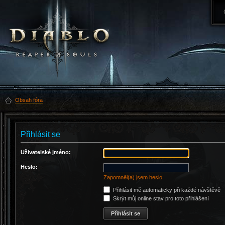
Obsah fóra
Přihlásit se
Uživatelské jméno:
Heslo:
Zapomněl(a) jsem heslo
Přihlásit mě automaticky při každé návštěvě
Skrýt můj online stav pro toto přihlášení