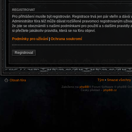
REGISTROVAT
Pro přihlášení musíte být registrován. Registrace trvá jen pár vteřin a dá
Administrátor fóra též může dávat rozšířené pravomoci registrovaným uživate
že jste se obeznámili s našimi podmínkami pro použití a s dalšími pravidly a
si přečtete jakákoliv pravidla, která se na fóru objeví.
Podmínky pro užívání
|
Ochrana soukromí
Registrovat
Tým
•
Smazat všechny c
Obsah fóra
Založeno na
phpBB
® Forum Software © phpBB Gr
Český překlad –
phpBB.cz