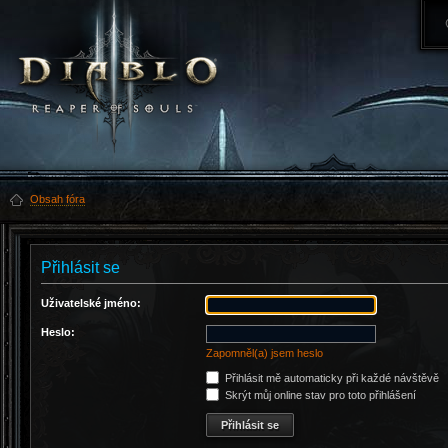
Obsah fóra
Přihlásit se
Uživatelské jméno:
Heslo:
Zapomněl(a) jsem heslo
Přihlásit mě automaticky při každé návštěvě
Skrýt můj online stav pro toto přihlášení