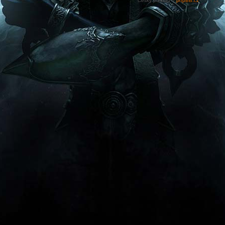
Český překlad –
phpBB.cz