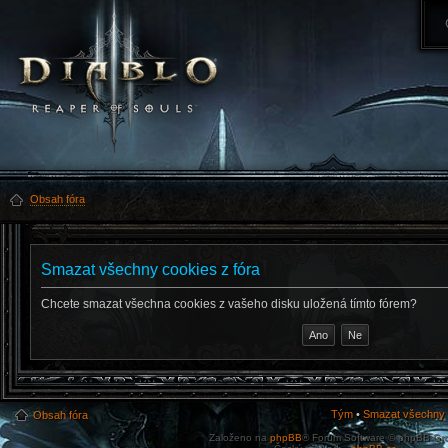
Obsah fóra
Smazat všechny cookies z fóra
Chcete smazat všechna cookies z vašeho disku uložená tímto fórem?
Tým
•
Smazat všechny c
Obsah fóra
Založeno na
phpBB
® Forum Software © phpBB Gr