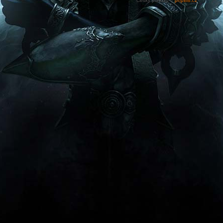
Český překlad –
phpBB.cz