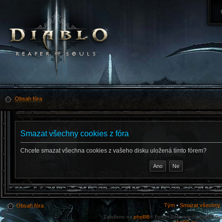
Obsah fóra
Smazat všechny cookies z fóra
Chcete smazat všechna cookies z vašeho disku uložená tímto fórem?
Tým
•
Smazat všechny c
Obsah fóra
Založeno na
phpBB
® Forum Software © phpBB Gr