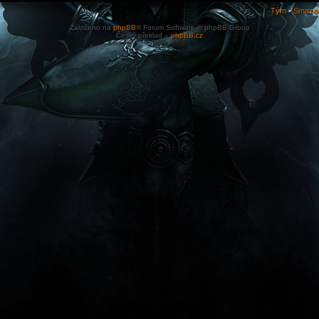
Tým
•
Smazat
Založeno na
phpBB
® Forum Software © phpBB Group
Český překlad –
phpBB.cz