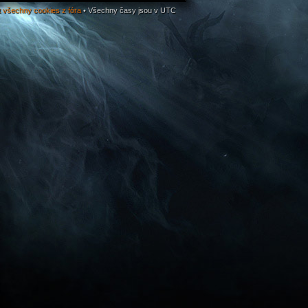
 všechny cookies z fóra
• Všechny časy jsou v UTC