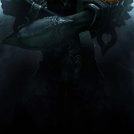
Český překlad –
phpBB.cz