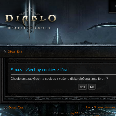
Obsah fóra
Smazat všechny cookies z fóra
Chcete smazat všechna cookies z vašeho disku uložená tímto fórem?
Tým
•
Smazat všechny c
Obsah fóra
Založeno na
phpBB
® Forum Software © phpBB Gr