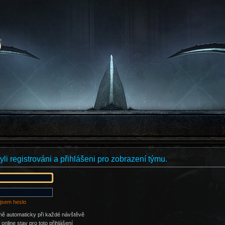
li registrováni a přihlášeni pro zobrazení týmu.
jsem heslo
 mě automaticky při každé návštěvě
online stav pro toto přihlášení