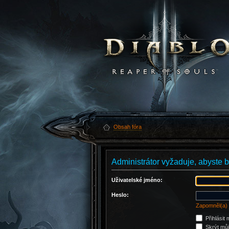
Obsah fóra
Administrátor vyžaduje, abyste by
Uživatelské jméno:
Heslo:
Zapomněl(a) 
Přihlásit
Skrýt můj 