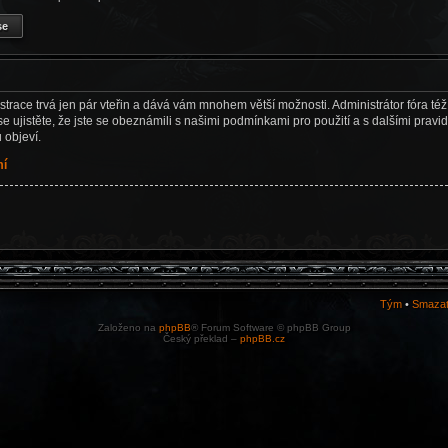
istrace trvá jen pár vteřin a dává vám mnohem větší možnosti. Administrátor fóra t
e ujistěte, že jste se obeznámili s našimi podmínkami pro použití a s dalšími pravidl
u objeví.
mí
Tým
•
Smazat
Založeno na
phpBB
® Forum Software © phpBB Group
Český překlad –
phpBB.cz