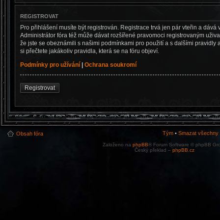
REGISTROVAT
Pro přihlášení musíte být registrován. Registrace trvá jen pár vteřin a dá
Administrátor fóra též může dávat rozšířené pravomoci registrovaným uživate
že jste se obeznámili s našimi podmínkami pro použití a s dalšími pravidly a
si přečtete jakákoliv pravidla, která se na fóru objeví.
Podmínky pro užívání
|
Ochrana soukromí
Registrovat
Tým
•
Smazat všechny c
Obsah fóra
Založeno na
phpBB
® Forum Software © phpBB Gr
Český překlad –
phpBB.cz