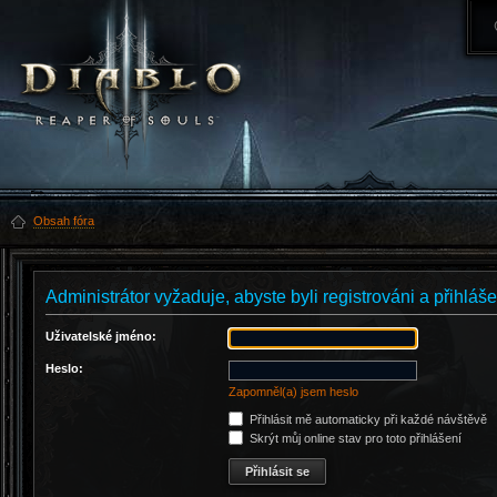
Obsah fóra
Administrátor vyžaduje, abyste byli registrováni a přihláš
Uživatelské jméno:
Heslo:
Zapomněl(a) jsem heslo
Přihlásit mě automaticky při každé návštěvě
Skrýt můj online stav pro toto přihlášení