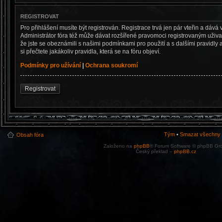
REGISTROVAT
Pro přihlášení musíte být registrován. Registrace trvá jen pár vteřin a dá
Administrátor fóra též může dávat rozšířené pravomoci registrovaným uživate
že jste se obeznámili s našimi podmínkami pro použití a s dalšími pravidly a
si přečtete jakákoliv pravidla, která se na fóru objeví.
Podmínky pro užívání
|
Ochrana soukromí
Registrovat
Tým
•
Smazat všechny c
Obsah fóra
Založeno na
phpBB
® Forum Software © phpBB Gr
Český překlad –
phpBB.cz