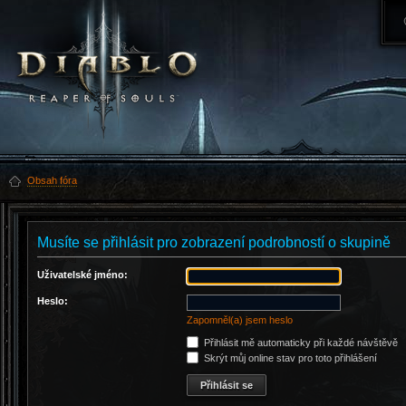
Obsah fóra
Musíte se přihlásit pro zobrazení podrobností o skupině
Uživatelské jméno:
Heslo:
Zapomněl(a) jsem heslo
Přihlásit mě automaticky při každé návštěvě
Skrýt můj online stav pro toto přihlášení