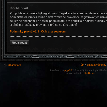
REGISTROVAT
Pro přihlášení musíte být registrován. Registrace trvá jen pár vteřin a dá
Administrátor fóra též může dávat rozšířené pravomoci registrovaným uživate
že jste se obeznámili s našimi podmínkami pro použití a s dalšími pravidly a
si přečtete jakákoliv pravidla, která se na fóru objeví.
Podmínky pro užívání
|
Ochrana soukromí
Registrovat
Tým
•
Smazat všechny c
Obsah fóra
Založeno na
phpBB
® Forum Software © phpBB Gr
Český překlad –
phpBB.cz