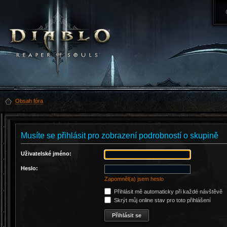
Obsah fóra
Musíte se přihlásit pro zobrazení podrobností o skupině
Uživatelské jméno:
Heslo:
Zapomněl(a) jsem heslo
Přihlásit mě automaticky při každé návštěvě
Skrýt můj online stav pro toto přihlášení