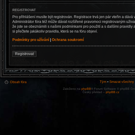
REGISTROVAT
Pro přihlášení musíte být registrován. Registrace trvá jen pár vteřin a dá
Administrátor fóra též může dávat rozšířené pravomoci registrovaným uživate
že jste se obeznámili s našimi podmínkami pro použití a s dalšími pravidly a
si přečtete jakákoliv pravidla, která se na fóru objeví.
Podmínky pro užívání
|
Ochrana soukromí
Registrovat
Tým
•
Smazat všechny c
Obsah fóra
Založeno na
phpBB
® Forum Software © phpBB Gr
Český překlad –
phpBB.cz