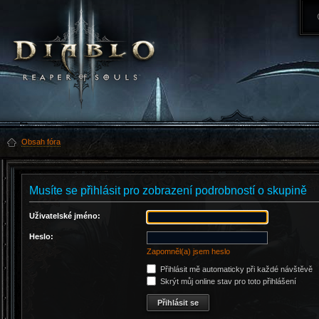
Obsah fóra
Musíte se přihlásit pro zobrazení podrobností o skupině
Uživatelské jméno:
Heslo:
Zapomněl(a) jsem heslo
Přihlásit mě automaticky při každé návštěvě
Skrýt můj online stav pro toto přihlášení