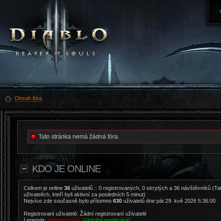
Obsah fóra
Tato stránka nemá žádná fóra.
KDO JE ONLINE
Celkem je online
36
uživatelů :: 0 registrovaných, 0 skrytých a 36 návštěvníků (Ta
uživatelích, kteří byli aktivní za posledních 5 minut)
Nejvíce zde současně bylo přítomno
630
uživatelů dne pát 29. kvě 2026 5:36:00
Registrovaní uživatelé: Žádní registrovaní uživatelé
Legenda:
Administrátoři
,
Globální moderátoři