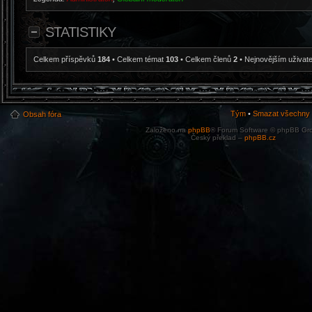
STATISTIKY
Celkem příspěvků
184
• Celkem témat
103
• Celkem členů
2
• Nejnovějším uživat
Tým
•
Smazat všechny c
Obsah fóra
Založeno na
phpBB
® Forum Software © phpBB Gr
Český překlad –
phpBB.cz