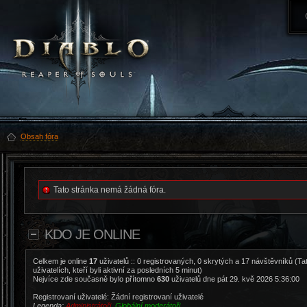
Obsah fóra
Tato stránka nemá žádná fóra.
KDO JE ONLINE
Celkem je online
17
uživatelů :: 0 registrovaných, 0 skrytých a 17 návštěvníků (Ta
uživatelích, kteří byli aktivní za posledních 5 minut)
Nejvíce zde současně bylo přítomno
630
uživatelů dne pát 29. kvě 2026 5:36:00
Registrovaní uživatelé: Žádní registrovaní uživatelé
Legenda:
Administrátoři
,
Globální moderátoři