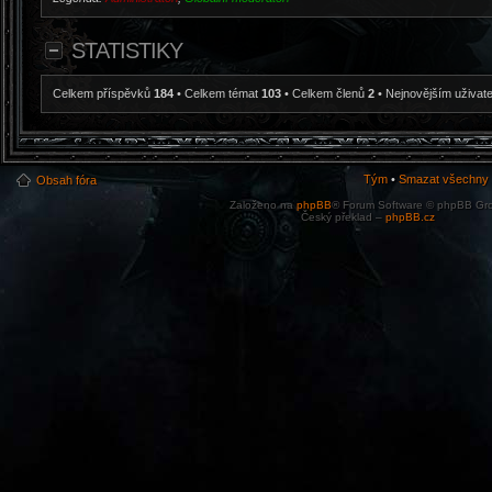
STATISTIKY
Celkem příspěvků
184
• Celkem témat
103
• Celkem členů
2
• Nejnovějším uživat
Tým
•
Smazat všechny c
Obsah fóra
Založeno na
phpBB
® Forum Software © phpBB Gr
Český překlad –
phpBB.cz