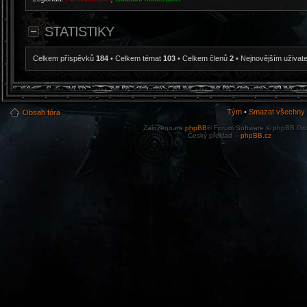
STATISTIKY
Celkem příspěvků
184
• Celkem témat
103
• Celkem členů
2
• Nejnovějším uživat
Tým
•
Smazat všechny c
Obsah fóra
Založeno na
phpBB
® Forum Software © phpBB Gr
Český překlad –
phpBB.cz