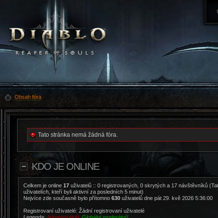
Obsah fóra
Tato stránka nemá žádná fóra.
KDO JE ONLINE
Celkem je online
17
uživatelů :: 0 registrovaných, 0 skrytých a 17 návštěvníků (Ta
uživatelích, kteří byli aktivní za posledních 5 minut)
Nejvíce zde současně bylo přítomno
630
uživatelů dne pát 29. kvě 2026 5:36:00
Registrovaní uživatelé: Žádní registrovaní uživatelé
Legenda:
Administrátoři
,
Globální moderátoři