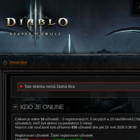
Obsah fóra
Tato stránka nemá žádná fóra.
KDO JE ONLINE
Celkem je online
10
uživatelů :: 0 registrovaných, 0 skrytých a 10 návštěvníků (Ta
uživatelích, kteří byli aktivní za posledních 5 minut)
Nejvíce zde současně bylo přítomno
630
uživatelů dne pát 29. kvě 2026 5:36:00
Registrovaní uživatelé: Žádní registrovaní uživatelé
Legenda:
Administrátoři
,
Globální moderátoři