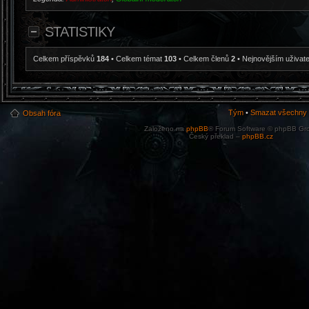
STATISTIKY
Celkem příspěvků
184
• Celkem témat
103
• Celkem členů
2
• Nejnovějším uživat
Tým
•
Smazat všechny c
Obsah fóra
Založeno na
phpBB
® Forum Software © phpBB Gr
Český překlad –
phpBB.cz