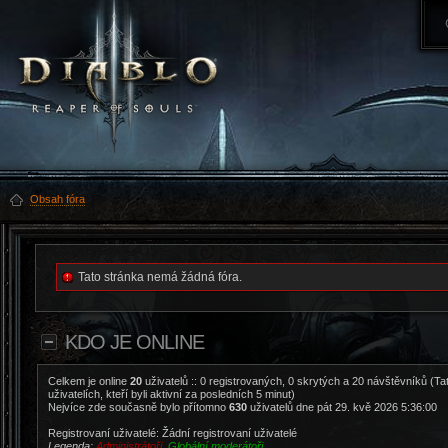
Obsah fóra
Tato stránka nemá žádná fóra.
KDO JE ONLINE
Celkem je online
20
uživatelů :: 0 registrovaných, 0 skrytých a 20 návštěvníků (Ta
uživatelích, kteří byli aktivní za posledních 5 minut)
Nejvíce zde současně bylo přítomno
630
uživatelů dne pát 29. kvě 2026 5:36:00
Registrovaní uživatelé: Žádní registrovaní uživatelé
Legenda:
Administrátoři
,
Globální moderátoři