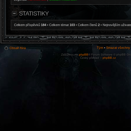
STATISTIKY
Celkem příspěvků
184
• Celkem témat
103
• Celkem členů
2
• Nejnovějším uživat
Tým
•
Smazat všechny c
Obsah fóra
Založeno na
phpBB
® Forum Software © phpBB Gr
Český překlad –
phpBB.cz