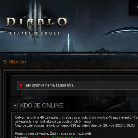
Obsah fóra
Tato stránka nemá žádná fóra.
KDO JE ONLINE
Celkem je online
40
uživatelů :: 0 registrovaných, 0 skrytých a 40 návštěvníků (Ta
uživatelích, kteří byli aktivní za posledních 5 minut)
Nejvíce zde současně bylo přítomno
630
uživatelů dne pát 29. kvě 2026 5:36:00
Registrovaní uživatelé: Žádní registrovaní uživatelé
Legenda:
Administrátoři
,
Globální moderátoři