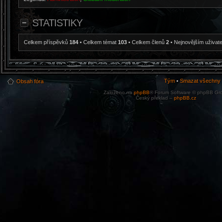
STATISTIKY
Celkem příspěvků
184
• Celkem témat
103
• Celkem členů
2
• Nejnovějším uživat
Tým
•
Smazat všechny c
Obsah fóra
Založeno na
phpBB
® Forum Software © phpBB Gr
Český překlad –
phpBB.cz