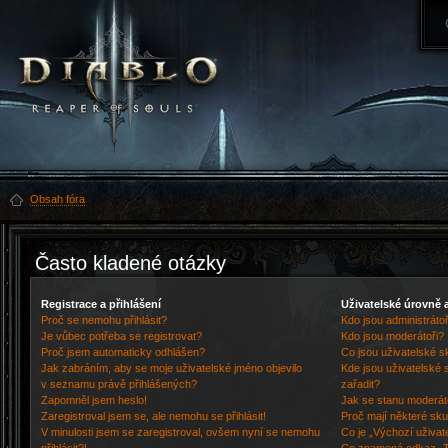
Obsah fóra
Často kladené otázky
Registrace a přihlášení
Uživatelské úrovně 
Proč se nemohu přihlásit?
Kdo jsou administrátoř
Je vůbec potřeba se registrovat?
Kdo jsou moderátoři?
Proč jsem automaticky odhlášen?
Co jsou uživatelské s
Jak zabráním, aby se moje uživatelské jméno objevilo
Kde jsou uživatelské 
v seznamu právě přihlášených?
zařadit?
Zapomněl jsem heslo!
Jak se stanu moderát
Zaregistroval jsem se, ale nemohu se přihlásit!
Proč mají některé sku
V minulosti jsem se zaregistroval, ovšem nyní se nemohu
Co je „Výchozí uživat