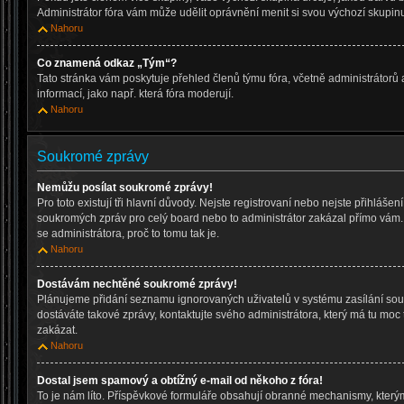
Administrátor fóra vám může udělit oprávnění menit si svou výchozí skupinu
Nahoru
Co znamená odkaz „Tým“?
Tato stránka vám poskytuje přehled členů týmu fóra, včetně administrátorů
informací, jako např. která fóra moderují.
Nahoru
Soukromé zprávy
Nemůžu posílat soukromé zprávy!
Pro toto existují tři hlavní důvody. Nejste registrovaní nebo nejste přihlášen
soukromých zpráv pro celý board nebo to administrátor zakázal přímo vám. 
se administrátora, proč to tomu tak je.
Nahoru
Dostávám nechtěné soukromé zprávy!
Plánujeme přidání seznamu ignorovaných uživatelů v systému zasílání sou
dostáváte takové zprávy, kontaktujte svého administrátora, který má tu moc 
zakázat.
Nahoru
Dostal jsem spamový a obtížný e-mail od někoho z fóra!
To je nám líto. Příspěvkové formuláře obsahují obranné mechanismy, který