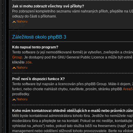
Jak si mohu zobrazit všechny své přílohy?
Pro zobrazení kompletního seznamu vámi nahraných příloh, přejděte na Už
odkazy do části s přílohami.
Nahoru
Záležitosti okolo phpBB 3
Kdo napsal tento program?
Tento software (v její nemodifikované formě) je vytvořen, zveřejněn a chrá
Group
. Je dostupný pod the GNU General Public Licence a může být volně d
klikněte
zde
.
Nahoru
Proč není k dispozici funkce X?
Tento software byl napsán a licencován přes phpBB Group. Máte-li dojem, ž
funkci, nebo chcete nahlásit chybu, navštivte, prosím, stránku phpBB
Area5
prostředky.
Nahoru
Koho mám kontaktovat ohledně obtěžujících e-mailů nebo právních zálež
Měli byste kontaktovat administrátora tohoto fóra. Jestliže ho nemůžete nají
moderátora fóra a přeptejte se na kontakt. Pokud se nic neděje, kontaktujt
vyhledat na „whois“) nebo, pokud tato služba běží na freeserveru (např. ya
management nebo oddělení stížností tohoto provozovatele. Berte na věd