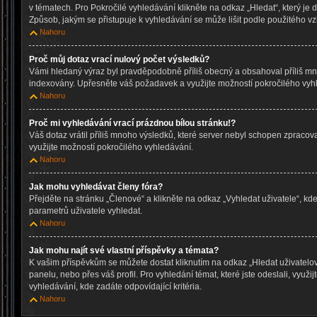
v tématech. Pro Pokročilé vyhledávání klikněte na odkaz „Hledat“, který je 
Způsob, jakým se přistupuje k vyhledávání se může lišit podle použitého vz
Nahoru
Proč můj dotaz vrací nulový počet výsledků?
Vámi hledaný výraz byl pravděpodobně příliš obecný a obsahoval příliš mn
indexovány. Upřesněte váš požadavek a využijte možností pokročilého vyh
Nahoru
Proč mi vyhledávání vrací prázdnou bílou stránku!?
Váš dotaz vrátil příliš mnoho výsledků, které server nebyl schopen zpraco
využijte možností pokročilého vyhledávání.
Nahoru
Jak mohu vyhledávat členy fóra?
Přejděte na stránku „Členové“ a klikněte na odkaz „Vyhledat uživatele“, k
parametrů uživatele vyhledat.
Nahoru
Jak mohu najít své vlastní příspěvky a témata?
K vašim příspěvkům se můžete dostat kliknutím na odkaz „Hledat uživatelo
panelu, nebo přes váš profil. Pro vyhledání témat, které jste odeslali, využi
vyhledávání, kde zadáte odpovídající kritéria.
Nahoru