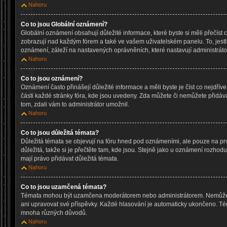
Nahoru
Co to jsou Globální oznámení?
Globální oznámení obsahují důležité informace, které byste si měli přečíst 
zobrazují nad každým fórem a také ve vašem uživatelském panelu. To, jestl
oznámení, záleží na nastavených oprávněních, které nastavují administrátoř
Nahoru
Co to jsou oznámení?
Oznámení často přinášejí důležité informace a měli byste je číst co nejdřív
části každé stránky fóra, kde jsou uvedeny. Zda můžete či nemůžete přidáv
tom, zdali vám to administrátor umožnil.
Nahoru
Co to jsou důležitá témata?
Důležitá témata se objevují na fóru hned pod oznámeními, ale pouze na prv
důležitá, takže si je přečtěte tam, kde jsou. Stejně jako u oznámení rozhoduj
mají právo přidávat důležitá témata.
Nahoru
Co to jsou uzamčená témata?
Témata mohou být uzamčena moderátorem nebo administrátorem. Nemůže
ani upravovat své příspěvky. Každé hlasování je automaticky ukončeno. 
mnoha různých důvodů.
Nahoru