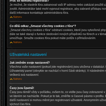
Proč se nemohu registrovat?
Je možné, že vlastník fóra zabanoval vaši IP adresu nebo zakázal použití už
zvolili. Administrátor také mohl vypnout registrace, aby zabranil přístupu n
další informace kontaktuje administrátora fóra.
Nahoru
Co dělá odkaz „Smazat všechny cookies z fóra“?
„Smazat všechny cookies z fóra“ odstraní cookies, které jsou vytvořené php
dále se také starají o funkce sledování nových příspěvků na fórech a v téma
umožňuje. Smažte cookies fóra pokud máte potíže s přihlašováním.
Nahoru
Uživatelská nastavení
Jak změním svoje nastavení?
Všechna vaše nastavení (pokud jste registrováni) jsou uložena v databázi.
Uživatelský panel
(obvykle se nachází v horní části stránky). V následném 
veškerá svá nastavení.
Nahoru
Časy jsou špatně!
Časy jsou téměř vždy v pořádku, ovšem to, co vidíte jsou časy zobrazené 
ve kterém se nacházíte. Pokud je to tak, změňte si časové pásmo v profilu
další nastavení si mohou měnit jen registrovaní uživatelé. Anonymním uži
výchozí čas fóra.