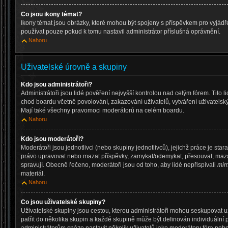
Co jsou ikony témat?
Ikony témat jsou obrázky, které mohou být spojeny s příspěvkem pro vyjád
používat pouze pokud k tomu nastavil administrátor příslušná oprávnění.
Nahoru
Uživatelské úrovně a skupiny
Kdo jsou administrátoři?
Administrátoři jsou lidé pověření nejvyšší kontrolou nad celým fórem. Tito 
chod boardu včetně povolování, zakazování uživatelů, vytváření uživatelsk
Mají také všechny pravomoci moderátorů na celém boardu.
Nahoru
Kdo jsou moderátoři?
Moderátoři jsou jednotlivci (nebo skupiny jednotlivců), jejichž práce je star
právo upravovat nebo mazat příspěvky, zamykat/odemykat, přesouvat, mazat
spravují. Obecně řečeno, moderátoři jsou od toho, aby lidé nepřispívali
mim
materiál.
Nahoru
Co jsou uživatelské skupiny?
Uživatelské skupiny jsou cestou, kterou administrátoři mohou seskupovat u
patřit do několika skupin a každé skupině může být definován individuální 