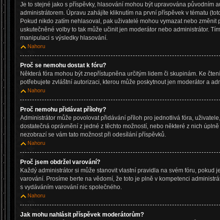
Je to stejné jako s příspěvky, hlasování mohou být upravována původním
administrátorem. Úpravu zahájíte kliknutím na první příspěvek v tématu (tot
Pokud nikdo zatím nehlasoval, pak uživatelé mohou vymazat nebo změnit po
uskutečněné volby to tak může učinit jen moderátor nebo administrátor. Tí
manipulaci s výsledky hlasování.
Nahoru
Proč se nemohu dostat k fóru?
Některá fóra mohou být znepřístupněna určitým lidem či skupinám. Ke čtení, 
potřebujete zvláštní autorizaci, kterou může poskytnout jen moderátor a admi
Nahoru
Proč nemohu přidávat přílohy?
Administrátor může povolovat přidávání příloh pro jednotlivá fóra, uživate
dostatečná oprávnění z jedné z těchto možností, nebo některé z nich úplně z
nezobrazí se vám tato možnost při odesílání příspěvků.
Nahoru
Proč jsem obdržel varování?
Každý administrátor si může stanovit vlastní pravidla na svém fóru, pokud 
varování. Prosíme berte na vědomí, že toto je plně v kompetenci administ
s vydáváním varování nic společného.
Nahoru
Jak mohu nahlásit příspěvek moderátorům?