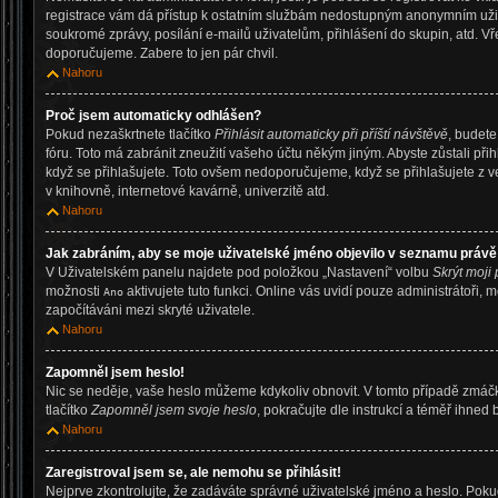
registrace vám dá přístup k ostatním službám nedostupným anonymním uživ
soukromé zprávy, posílání e-mailů uživatelům, přihlášení do skupin, atd. Vř
doporučujeme. Zabere to jen pár chvil.
Nahoru
Proč jsem automaticky odhlášen?
Pokud nezaškrtnete tlačítko
Přihlásit automaticky při příští návštěvě
, budete
fóru. Toto má zabránit zneužití vašeho účtu někým jiným. Abyste zůstali přihl
když se přihlašujete. Toto ovšem nedoporučujeme, když se přihlašujete z v
v knihovně, internetové kavárně, univerzitě atd.
Nahoru
Jak zabráním, aby se moje uživatelské jméno objevilo v seznamu právě
V Uživatelském panelu najdete pod položkou „Nastavení“ volbu
Skrýt moji 
možnosti
aktivujete tuto funkci. Online vás uvidí pouze administrátoři, 
Ano
započítáváni mezi skryté uživatele.
Nahoru
Zapomněl jsem heslo!
Nic se neděje, vaše heslo můžeme kdykoliv obnovit. V tomto případě zmáčk
tlačítko
Zapomněl jsem svoje heslo
, pokračujte dle instrukcí a téměř ihned 
Nahoru
Zaregistroval jsem se, ale nemohu se přihlásit!
Nejprve zkontrolujte, že zadáváte správné uživatelské jméno a heslo. Pok