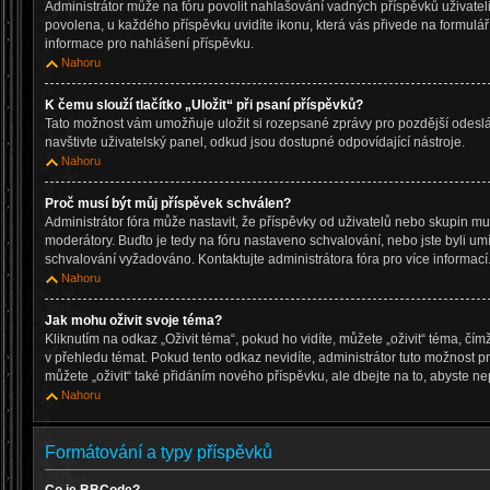
Administrátor může na fóru povolit nahlašování vadných příspěvků uživatel
povolena, u každého příspěvku uvidíte ikonu, která vás přivede na formulá
informace pro nahlášení příspěvku.
Nahoru
K čemu slouží tlačítko „Uložit“ při psaní příspěvků?
Tato možnost vám umožňuje uložit si rozepsané zprávy pro pozdější odeslán
navštivte uživatelský panel, odkud jsou dostupné odpovídající nástroje.
Nahoru
Proč musí být můj příspěvek schválen?
Administrátor fóra může nastavit, že příspěvky od uživatelů nebo skupin m
moderátory. Buďto je tedy na fóru nastaveno schvalování, nebo jste byli umí
schvalování vyžadováno. Kontaktujte administrátora fóra pro více informací
Nahoru
Jak mohu oživit svoje téma?
Kliknutím na odkaz „Oživit téma“, pokud ho vidíte, můžete „oživit“ téma, čí
v přehledu témat. Pokud tento odkaz nevidíte, administrátor tuto možnost
můžete „oživit“ také přidáním nového příspěvku, ale dbejte na to, abyste nep
Nahoru
Formátování a typy příspěvků