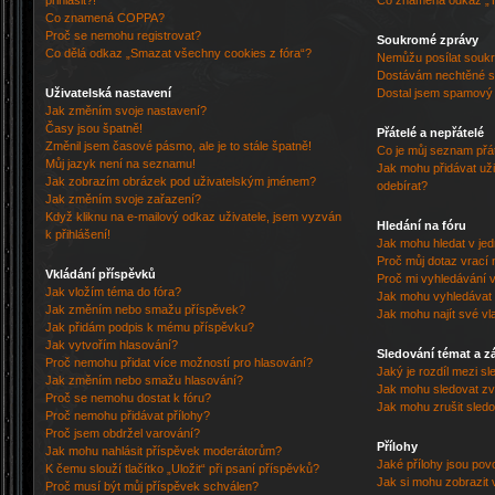
přihlásit?!
Co znamená odkaz „
Co znamená COPPA?
Proč se nemohu registrovat?
Soukromé zprávy
Co dělá odkaz „Smazat všechny cookies z fóra“?
Nemůžu posílat souk
Dostávám nechtěné s
Uživatelská nastavení
Dostal jsem spamový a
Jak změním svoje nastavení?
Časy jsou špatně!
Přátelé a nepřátelé
Změnil jsem časové pásmo, ale je to stále špatně!
Co je můj seznam přát
Můj jazyk není na seznamu!
Jak mohu přidávat uži
Jak zobrazím obrázek pod uživatelským jménem?
odebírat?
Jak změním svoje zařazení?
Když kliknu na e-mailový odkaz uživatele, jsem vyzván
Hledání na fóru
k přihlášení!
Jak mohu hledat v je
Proč můj dotaz vrací 
Vkládání příspěvků
Proč mi vyhledávání v
Jak vložím téma do fóra?
Jak mohu vyhledávat 
Jak změním nebo smažu příspěvek?
Jak mohu najít své vl
Jak přidám podpis k mému příspěvku?
Jak vytvořím hlasování?
Sledování témat a z
Proč nemohu přidat více možností pro hlasování?
Jaký je rozdíl mezi s
Jak změním nebo smažu hlasování?
Jak mohu sledovat zv
Proč se nemohu dostat k fóru?
Jak mohu zrušit sled
Proč nemohu přidávat přílohy?
Proč jsem obdržel varování?
Přílohy
Jak mohu nahlásit příspěvek moderátorům?
Jaké přílohy jsou pov
K čemu slouží tlačítko „Uložit“ při psaní příspěvků?
Jak si mohu zobrazit 
Proč musí být můj příspěvek schválen?