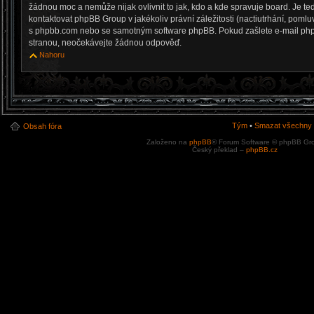
žádnou moc a nemůže nijak ovlivnit to jak, kdo a kde spravuje board. Je 
kontaktovat phpBB Group v jakékoliv právní záležitosti (nactiutrhání, pomlu
s phpbb.com nebo se samotným software phpBB. Pokud zašlete e-mail phpBB
stranou, neočekávejte žádnou odpověď.
Nahoru
Tým
•
Smazat všechny c
Obsah fóra
Založeno na
phpBB
® Forum Software © phpBB Gr
Český překlad –
phpBB.cz