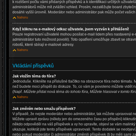
k rozlišení počtu vámi přidaných příspěvků a k identifikaci určitých uživate
administrátorů může mít zvláštní vzhled. Prosím, nezatěžujte board zbytečn
dosáhli vyšší úrovně. Moderátor nebo administrátor pak může počet vašich p
Nahoru
Když kliknu na e-mailový odkaz uživatele, jsem vyzván k přihlášení!
Pouze registrovaní uživatelé mohou posílat e-mail lidem přes nastavený e-
administrátor tuto možnost povolil). Toto opatření umožňuje zbavit se otr
robotů, které sbírají e-mailové adresy.
Nahoru
Vkládání příspěvků
Jak vložím téma do fóra?
Jednoduše. Klikněte na příslušné tlačítko na obrazovce fóra nebo tématu. 
než budete moci přispět do diskuze. To, co vám je povoleno můžete vidět n
(Např.
Můžete přidat nová téma do tohoto fóra, Můžete hlasovat v tomto fóru
Nahoru
Jak změním nebo smažu příspěvek?
V případě, že nejste moderátor nebo administrátor, tak můžete upravovat n
Můžete upravit zprávu (někdy jen do omezeného času po přispění) kliknutí
někdo odpověděl na váš příspěvek a vy ho upravíte, objeví se vám malinký 
ukazuje, kolikrát jste tento příspěvek upravovali. Tento dodatek se neobje
nebo pokud moderátor či administrátor změnili příspěvek (ti by měli sami za