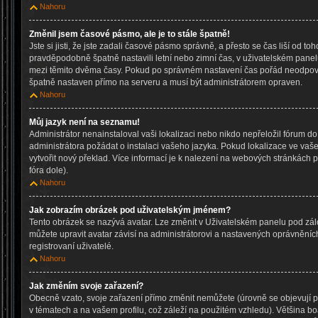
Nahoru
Změnil jsem časové pásmo, ale je to stále špatně!
Jste si jisti, že jste zadali časové pásmo správně, a přesto se čas liší od to
pravděpodobně špatně nastavili letní nebo zimní čas, v uživatelském pane
mezi těmito dvěma časy. Pokud po správném nastavení čas pořád neodpov
špatně nastaven přímo na serveru a musí být administrátorem opraven.
Nahoru
Můj jazyk není na seznamu!
Administrátor nenainstaloval vaši lokalizaci nebo nikdo nepřeložil fórum d
administrátora požádat o instalaci vašeho jazyka. Pokud lokalizace ve vaš
vytvořit nový překlad. Více informací je k nalezení na webových stránkách
fóra dole).
Nahoru
Jak zobrazím obrázek pod uživatelským jménem?
Tento obrázek se nazývá avatar. Lze změnit v Uživatelském panelu pod zálo
můžete upravit avatar závisí na administrátorovi a nastavených oprávněníc
registrovaní uživatelé.
Nahoru
Jak změním svoje zařazení?
Obecně vzato, svoje zařazení přímo změnit nemůžete (úrovně se objevují
v tématech a na vašem profilu, což záleží na použitém vzhledu). Většina b