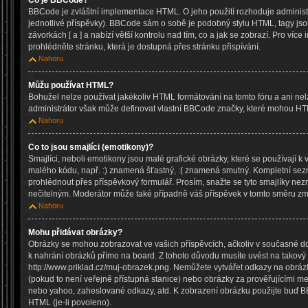
Co je BBCode?
BBCode je zvláštní implementace HTML. O jeho použití rozhoduje administr
jednotlivé příspěvky). BBCode sám o sobě je podobný stylu HTML, tagy js
závorkách [ a ] a nabízí větší kontrolu nad tím, co a jak se zobrazí. Pro víc
prohlédněte stránku, která je dostupná přes stránku přispívání.
Nahoru
Můžu používat HTML?
Bohužel nelze používat jakékoliv HTML formátování na tomto fóru a ani nel
administrátor však může definovat vlastní BBCode značky, které mohou HT
Nahoru
Co to jsou smajlíci (emotikony)?
Smajlíci, neboli emotikony jsou malé grafické obrázky, které se používají k 
malého kódu, např. :) znamená šťastný, :( znamená smutný. Kompletní sez
prohlédnout přes příspěvkový formulář. Prosím, snažte se tyto smajlíky nez
nečitelným. Moderátor může také případně váš příspěvek v tomto směru zm
Nahoru
Mohu přidávat obrázky?
Obrázky se mohou zobrazovat ve vašich příspěvcích, ačkoliv v současné d
k nahrání obrázků přímo na board. Z tohoto důvodu musíte uvést na takový
http://www.priklad.cz/muj-obrazek.png. Nemůžete vytvářet odkazy na obrá
(pokud to není veřejně přístupná stanice) nebo obrázky za prověřujícími m
nebo yahoo, zaheslované odkazy, atd. K zobrazení obrázku použijte buď B
HTML (je-li povoleno).