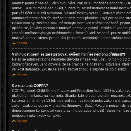
odehrát jedna z následujících dvou věcí. Pokud je umožněna podpora COPPA a
odkaz
…a je mi méně než 13 let
, budete muset následovat zaslané instrukc
pak váš účet musí být aktivován. Některé boardy vyžadují aktivaci všech no
administrátorem před tím, než se budete moci přihlásit. Když jste se registro
Pokud vám byl zaslán e-mail, následujte instrukce v něm obsažené, pokud j
ujistěte se, že vámi zadaná e-mailová adresa je platná. Jedním důvodem, p
zmenšit možnost výskytu
nežádoucích
uživatelů, kteří se snaží pouze obtěžov
mailová adresa, kterou jste použili je platná, kontaktujte administrátora boa
Nahoru
V minulosti jsem se zaregistroval, ovšem nyní se nemohu přihlásit?!
Nejspíše administrátor z nějakého důvodu smazal váš účet. To mohlo být z 
žádný příspěvek. Je to obvyklé, že se pravidelně odstraňují uživatelé, kteří
velikost databáze. Zkuste se zaregistrovat znovu a zapojte se do diskuzí.
Nahoru
Co znamená COPPA?
COPPA, neboli Child Online Privacy and Protection Act of 1998 je zákon ve
úkol chránit mládež na internetu. Stránky, kde je potencionální možnost ukl
kterému je méně než 13 let, musí mít souhlas rodičů nebo zákonných zástupc
zákon však platí pouze v jurisdikci Spojených Států. Pokud si nejste jisti, jest
doporučujeme kontaktovat vaše právního poradce, phpBB Teams nemůže a
podporu v jakémkoliv kontextu.
Nahoru