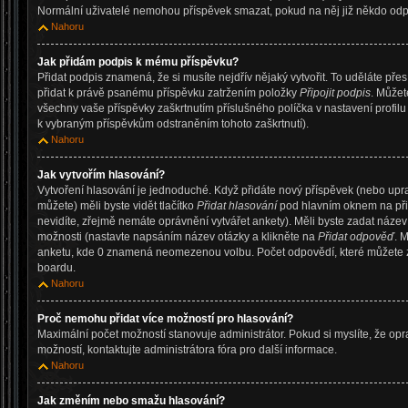
Normální uživatelé nemohou příspěvek smazat, pokud na něj již někdo od
Nahoru
Jak přidám podpis k mému příspěvku?
Přidat podpis znamená, že si musíte nejdřív nějaký vytvořit. To uděláte pře
přidat k právě psanému příspěvku zatržením položky
Připojit podpis
. Můžet
všechny vaše příspěvky zaškrtnutím příslušného políčka v nastavení profil
k vybraným příspěvkům odstraněním tohoto zaškrtnutí).
Nahoru
Jak vytvořím hlasování?
Vytvoření hlasování je jednoduché. Když přidáte nový příspěvek (nebo upr
můžete) měli byste vidět tlačítko
Přidat hlasování
pod hlavním oknem na při
nevidíte, zřejmě nemáte oprávnění vytvářet ankety). Měli byste zadat náze
možnosti (nastavte napsáním název otázky a klikněte na
Přidat odpověď
. 
anketu, kde 0 znamená neomezenou volbu. Počet odpovědí, které můžete za
boardu.
Nahoru
Proč nemohu přidat více možností pro hlasování?
Maximální počet možností stanovuje administrátor. Pokud si myslíte, že op
možností, kontaktujte administrátora fóra pro další informace.
Nahoru
Jak změním nebo smažu hlasování?