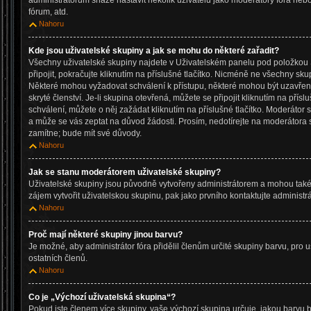
administrátorům snáze nastavit několik uživatelů jako moderátory fóra neb
fórum, atd.
Nahoru
Kde jsou uživatelské skupiny a jak se mohu do některé zařadit?
Všechny uživatelské skupiny najdete v Uživatelském panelu pod položkou S
připojit, pokračujte kliknutím na příslušné tlačítko. Nicméně ne všechny sku
Některé mohou vyžadovat schválení k přístupu, některé mohou být uzavře
skryté členství. Je-li skupina otevřená, můžete se připojit kliknutím na přísl
schválení, můžete o něj zažádat kliknutím na příslušné tlačítko. Moderátor 
a může se vás zeptat na důvod žádosti. Prosím, nedotírejte na moderátora 
zamítne; bude mít své důvody.
Nahoru
Jak se stanu moderátorem uživatelské skupiny?
Uživatelské skupiny jsou původně vytvořeny administrátorem a mohou také 
zájem vytvořit uživatelskou skupinu, pak jako prvního kontaktujte administ
Nahoru
Proč mají některé skupiny jinou barvu?
Je možné, aby administrátor fóra přidělil členům určité skupiny barvu, pro 
ostatních členů.
Nahoru
Co je „Výchozí uživatelská skupina“?
Pokud jste členem více skupiny, vaše výchozí skupina určuje, jakou barvu 