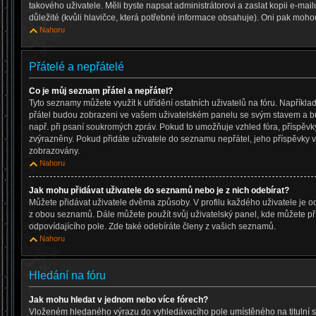
takového uživatele. Měli byste napsat administrátorovi a zaslat kopii e-mailu,
důležité (kvůli hlavičce, která potřebné informace obsahuje). Oni pak moho
Nahoru
Přátelé a nepřátelé
Co je můj seznam přátel a nepřátel?
Tyto seznamy můžete využít k utřídění ostatních uživatelů na fóru. Napřík
přátel budou zobrazeni ve vašem uživatelském panelu se svým stavem a bud
např. při psaní soukromých zpráv. Pokud to umožňuje vzhled fóra, příspěvk
zvýrazněny. Pokud přidáte uživatele do seznamu nepřátel, jeho příspěvky
zobrazovány.
Nahoru
Jak mohu přidávat uživatele do seznamů nebo je z nich odebírat?
Můžete přidávat uživatele dvěma způsoby. V profilu každého uživatele je o
z obou seznamů. Dále můžete použít svůj uživatelský panel, kde můžete p
odpovídajícího pole. Zde také odebíráte členy z vašich seznamů.
Nahoru
Hledání na fóru
Jak mohu hledat v jednom nebo více fórech?
Vloženém hledaného výrazu do vyhledávacího pole umístěného na titulní s