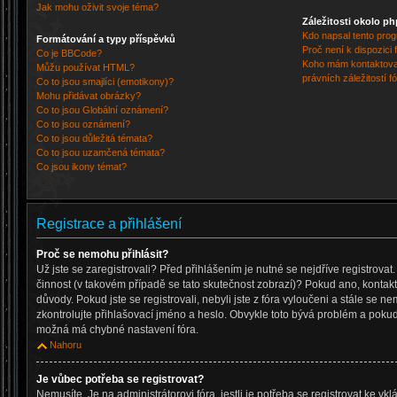
Jak mohu oživit svoje téma?
Záležitosti okolo p
Kdo napsal tento pro
Formátování a typy příspěvků
Proč není k dispozici
Co je BBCode?
Koho mám kontaktovat
Můžu používat HTML?
právních záležitostí f
Co to jsou smajlíci (emotikony)?
Mohu přidávat obrázky?
Co to jsou Globální oznámení?
Co to jsou oznámení?
Co to jsou důležitá témata?
Co to jsou uzamčená témata?
Co jsou ikony témat?
Registrace a přihlášení
Proč se nemohu přihlásit?
Už jste se zaregistrovali? Před přihlášením je nutné se nejdříve registrova
činnost (v takovém případě se tato skutečnost zobrazí)? Pokud ano, kontaktu
důvody. Pokud jste se registrovali, nebyli jste z fóra vyloučeni a stále se ne
zkontrolujte přihlašovací jméno a heslo. Obvykle toto bývá problém a pokud 
možná má chybné nastavení fóra.
Nahoru
Je vůbec potřeba se registrovat?
Nemusíte. Je na administrátorovi fóra, jestli je potřeba se registrovat ke v