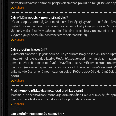
Normální uživatelé nemohou příspěvek smazat, pokud na něj již někdo od
Nahoru
Jak přidám podpis k mému příspěvku?
Přidat podpis znamená, že si musíte nejdřív nějaký vytvořit. To uděláte pře
přidat k právě psanému příspěvku zatržením položky
Připojit podpis
. Můžet
všechny vaše příspěvky zaškrtnutím příslušného políčka v nastavení profil
k vybraným příspěvkům odstraněním tohoto zaškrtnutí).
Nahoru
Jak vytvořím hlasování?
Vytvoření hlasování je jednoduché. Když přidáte nový příspěvek (nebo upr
můžete) měli byste vidět tlačítko
Přidat hlasování
pod hlavním oknem na při
nevidíte, zřejmě nemáte oprávnění vytvářet ankety). Měli byste zadat náze
možnosti (nastavte napsáním název otázky a klikněte na
Přidat odpověď
. 
anketu, kde 0 znamená neomezenou volbu. Počet odpovědí, které můžete za
boardu.
Nahoru
Proč nemohu přidat více možností pro hlasování?
Maximální počet možností stanovuje administrátor. Pokud si myslíte, že op
možností, kontaktujte administrátora fóra pro další informace.
Nahoru
Jak změním nebo smažu hlasování?