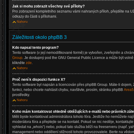
Jak si mohu zobrazit všechny své přílohy?
Pro zobrazení kompletního seznamu vámi nahraných příloh, přejděte na Už
odkazy do části s přílohami.
Nahoru
Záležitosti okolo phpBB 3
Kdo napsal tento program?
Tento software (v její nemodifikované formě) je vytvořen, zveřejněn a chrá
Group
. Je dostupný pod the GNU General Public Licence a může být volně d
klikněte
zde
.
Nahoru
Proč není k dispozici funkce X?
Tento software byl napsán a licencován přes phpBB Group. Máte-li dojem, ž
funkci, nebo chcete nahlásit chybu, navštivte, prosím, stránku phpBB
Area5
prostředky.
Nahoru
Koho mám kontaktovat ohledně obtěžujících e-mailů nebo právních zálež
Měli byste kontaktovat administrátora tohoto fóra. Jestliže ho nemůžete nají
moderátora fóra a přeptejte se na kontakt. Pokud se nic neděje, kontaktujt
vyhledat na „whois“) nebo, pokud tato služba běží na freeserveru (např. ya
management nebo oddělení stížností tohoto provozovatele. Berte na věd