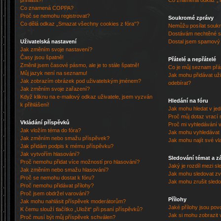
přihlásit?!
Co znamená odkaz „
Co znamená COPPA?
Proč se nemohu registrovat?
Soukromé zprávy
Co dělá odkaz „Smazat všechny cookies z fóra“?
Nemůžu posílat souk
Dostávám nechtěné s
Uživatelská nastavení
Dostal jsem spamový a
Jak změním svoje nastavení?
Časy jsou špatně!
Přátelé a nepřátelé
Změnil jsem časové pásmo, ale je to stále špatně!
Co je můj seznam přát
Můj jazyk není na seznamu!
Jak mohu přidávat uži
Jak zobrazím obrázek pod uživatelským jménem?
odebírat?
Jak změním svoje zařazení?
Když kliknu na e-mailový odkaz uživatele, jsem vyzván
Hledání na fóru
k přihlášení!
Jak mohu hledat v je
Proč můj dotaz vrací 
Vkládání příspěvků
Proč mi vyhledávání v
Jak vložím téma do fóra?
Jak mohu vyhledávat 
Jak změním nebo smažu příspěvek?
Jak mohu najít své vl
Jak přidám podpis k mému příspěvku?
Jak vytvořím hlasování?
Sledování témat a z
Proč nemohu přidat více možností pro hlasování?
Jaký je rozdíl mezi s
Jak změním nebo smažu hlasování?
Jak mohu sledovat zv
Proč se nemohu dostat k fóru?
Jak mohu zrušit sled
Proč nemohu přidávat přílohy?
Proč jsem obdržel varování?
Přílohy
Jak mohu nahlásit příspěvek moderátorům?
Jaké přílohy jsou pov
K čemu slouží tlačítko „Uložit“ při psaní příspěvků?
Jak si mohu zobrazit 
Proč musí být můj příspěvek schválen?