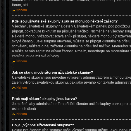
administrátorům snáze nastavit několik uživatelů jako moderátory fóra neb
fórum, atd.
Nahoru
Kde jsou uživatelské skupiny a jak se mohu do některé zařadit?
Všechny uživatelské skupiny najdete v Uživatelském panelu pod položkou S
připojit, pokračujte kliknutím na příslušné tlačítko. Nicméně ne všechny sku
Některé mohou vyžadovat schválení k přístupu, některé mohou být uzavře
skryté členství. Je-li skupina otevřená, můžete se připojit kliknutím na přísl
schválení, můžete o něj zažádat kliknutím na příslušné tlačítko. Moderátor 
a může se vás zeptat na důvod žádosti. Prosím, nedotírejte na moderátora 
zamítne; bude mít své důvody.
Nahoru
Jak se stanu moderátorem uživatelské skupiny?
Uživatelské skupiny jsou původně vytvořeny administrátorem a mohou také 
zájem vytvořit uživatelskou skupinu, pak jako prvního kontaktujte administ
Nahoru
Proč mají některé skupiny jinou barvu?
Je možné, aby administrátor fóra přidělil členům určité skupiny barvu, pro 
ostatních členů.
Nahoru
Co je „Výchozí uživatelská skupina“?
Pokud jste členem více skupiny, vaše výchozí skupina určuje, jakou barvu 