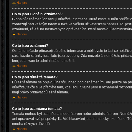
Nahoru
Co to jsou Globální oznámení?
Globální oznámení obsahují důležité informace, které byste si měli přečíst 
zobrazují nad každým fórem a také ve vašem uživatelském panelu. To, jestl
oznámení, záleží na nastavených oprávněních, které nastavují administrátoř
Nahoru
Co to jsou oznámení?
Oznámení často přinášejí důležité informace a měli byste je číst co nejdřív
části každé stránky fóra, kde jsou uvedeny. Zda můžete či nemůžete přidáv
tom, zdali vám to administrátor umožnil.
Nahoru
Co to jsou důležitá témata?
Důležitá témata se objevují na fóru hned pod oznámeními, ale pouze na prv
důležitá, takže si je přečtěte tam, kde jsou. Stejně jako u oznámení rozhoduj
mají právo přidávat důležitá témata.
Nahoru
Co to jsou uzamčená témata?
Témata mohou být uzamčena moderátorem nebo administrátorem. Nemůže
ani upravovat své příspěvky. Každé hlasování je automaticky ukončeno. 
mnoha různých důvodů.
Nahoru