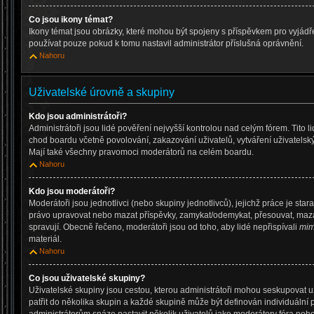
Co jsou ikony témat?
Ikony témat jsou obrázky, které mohou být spojeny s příspěvkem pro vyjád
používat pouze pokud k tomu nastavil administrátor příslušná oprávnění.
Nahoru
Uživatelské úrovně a skupiny
Kdo jsou administrátoři?
Administrátoři jsou lidé pověření nejvyšší kontrolou nad celým fórem. Tito 
chod boardu včetně povolování, zakazování uživatelů, vytváření uživatelsk
Mají také všechny pravomoci moderátorů na celém boardu.
Nahoru
Kdo jsou moderátoři?
Moderátoři jsou jednotlivci (nebo skupiny jednotlivců), jejichž práce je star
právo upravovat nebo mazat příspěvky, zamykat/odemykat, přesouvat, mazat
spravují. Obecně řečeno, moderátoři jsou od toho, aby lidé nepřispívali
mim
materiál.
Nahoru
Co jsou uživatelské skupiny?
Uživatelské skupiny jsou cestou, kterou administrátoři mohou seskupovat u
patřit do několika skupin a každé skupině může být definován individuální 