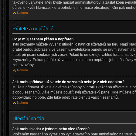
takového uživatele. Měli byste napsat administrátorovi a zaslat kopii e-mailu,
důležité (kvůli hlavičce, která potřebné informace obsahuje). Oni pak moho
Nahoru
Přátelé a nepřátelé
Co je můj seznam přátel a nepřátel?
Tyto seznamy můžete využít k utřídění ostatních uživatelů na fóru. Napřík
přátel budou zobrazeni ve vašem uživatelském panelu se svým stavem a bud
např. při psaní soukromých zpráv. Pokud to umožňuje vzhled fóra, příspěvk
zvýrazněny. Pokud přidáte uživatele do seznamu nepřátel, jeho příspěvky
zobrazovány.
Nahoru
Jak mohu přidávat uživatele do seznamů nebo je z nich odebírat?
Můžete přidávat uživatele dvěma způsoby. V profilu každého uživatele je o
z obou seznamů. Dále můžete použít svůj uživatelský panel, kde můžete p
odpovídajícího pole. Zde také odebíráte členy z vašich seznamů.
Nahoru
Hledání na fóru
Jak mohu hledat v jednom nebo více fórech?
Vloženém hledaného výrazu do vyhledávacího pole umístěného na titulní s