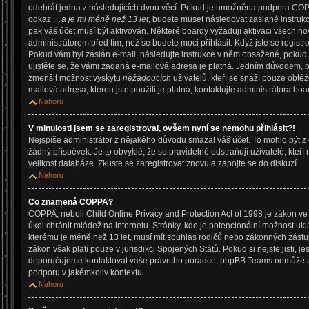
odehrát jedna z následujících dvou věcí. Pokud je umožněna podpora COPPA a
odkaz
…a je mi méně než 13 let
, budete muset následovat zaslané instrukc
pak váš účet musí být aktivován. Některé boardy vyžadují aktivaci všech no
administrátorem před tím, než se budete moci přihlásit. Když jste se registro
Pokud vám byl zaslán e-mail, následujte instrukce v něm obsažené, pokud j
ujistěte se, že vámi zadaná e-mailová adresa je platná. Jedním důvodem, p
zmenšit možnost výskytu
nežádoucích
uživatelů, kteří se snaží pouze obtěžov
mailová adresa, kterou jste použili je platná, kontaktujte administrátora boa
Nahoru
V minulosti jsem se zaregistroval, ovšem nyní se nemohu přihlásit?!
Nejspíše administrátor z nějakého důvodu smazal váš účet. To mohlo být z 
žádný příspěvek. Je to obvyklé, že se pravidelně odstraňují uživatelé, kteří
velikost databáze. Zkuste se zaregistrovat znovu a zapojte se do diskuzí.
Nahoru
Co znamená COPPA?
COPPA, neboli Child Online Privacy and Protection Act of 1998 je zákon ve
úkol chránit mládež na internetu. Stránky, kde je potencionální možnost ukl
kterému je méně než 13 let, musí mít souhlas rodičů nebo zákonných zástupc
zákon však platí pouze v jurisdikci Spojených Států. Pokud si nejste jisti, jest
doporučujeme kontaktovat vaše právního poradce, phpBB Teams nemůže a
podporu v jakémkoliv kontextu.
Nahoru