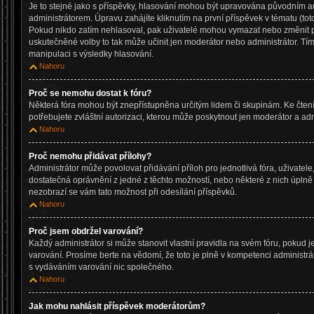
Je to stejné jako s příspěvky, hlasování mohou být upravována původním
administrátorem. Úpravu zahájíte kliknutím na první příspěvek v tématu (tot
Pokud nikdo zatím nehlasoval, pak uživatelé mohou vymazat nebo změnit po
uskutečněné volby to tak může učinit jen moderátor nebo administrátor. Tí
manipulaci s výsledky hlasování.
Nahoru
Proč se nemohu dostat k fóru?
Některá fóra mohou být znepřístupněna určitým lidem či skupinám. Ke čtení, 
potřebujete zvláštní autorizaci, kterou může poskytnout jen moderátor a admi
Nahoru
Proč nemohu přidávat přílohy?
Administrátor může povolovat přidávání příloh pro jednotlivá fóra, uživate
dostatečná oprávnění z jedné z těchto možností, nebo některé z nich úplně z
nezobrazí se vám tato možnost při odesílání příspěvků.
Nahoru
Proč jsem obdržel varování?
Každý administrátor si může stanovit vlastní pravidla na svém fóru, pokud 
varování. Prosíme berte na vědomí, že toto je plně v kompetenci administ
s vydáváním varování nic společného.
Nahoru
Jak mohu nahlásit příspěvek moderátorům?