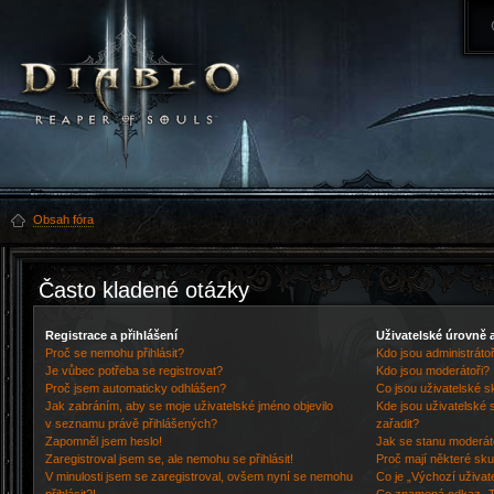
Obsah fóra
Často kladené otázky
Registrace a přihlášení
Uživatelské úrovně 
Proč se nemohu přihlásit?
Kdo jsou administrátoř
Je vůbec potřeba se registrovat?
Kdo jsou moderátoři?
Proč jsem automaticky odhlášen?
Co jsou uživatelské s
Jak zabráním, aby se moje uživatelské jméno objevilo
Kde jsou uživatelské 
v seznamu právě přihlášených?
zařadit?
Zapomněl jsem heslo!
Jak se stanu moderát
Zaregistroval jsem se, ale nemohu se přihlásit!
Proč mají některé sku
V minulosti jsem se zaregistroval, ovšem nyní se nemohu
Co je „Výchozí uživat