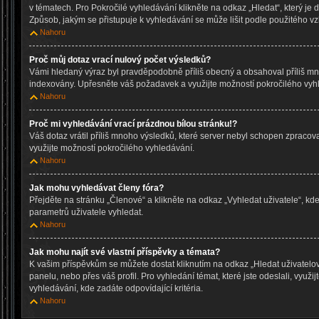
v tématech. Pro Pokročilé vyhledávání klikněte na odkaz „Hledat“, který je 
Způsob, jakým se přistupuje k vyhledávání se může lišit podle použitého vz
Nahoru
Proč můj dotaz vrací nulový počet výsledků?
Vámi hledaný výraz byl pravděpodobně příliš obecný a obsahoval příliš mn
indexovány. Upřesněte váš požadavek a využijte možností pokročilého vyh
Nahoru
Proč mi vyhledávání vrací prázdnou bílou stránku!?
Váš dotaz vrátil příliš mnoho výsledků, které server nebyl schopen zpraco
využijte možností pokročilého vyhledávání.
Nahoru
Jak mohu vyhledávat členy fóra?
Přejděte na stránku „Členové“ a klikněte na odkaz „Vyhledat uživatele“, k
parametrů uživatele vyhledat.
Nahoru
Jak mohu najít své vlastní příspěvky a témata?
K vašim příspěvkům se můžete dostat kliknutím na odkaz „Hledat uživatelo
panelu, nebo přes váš profil. Pro vyhledání témat, které jste odeslali, využi
vyhledávání, kde zadáte odpovídající kritéria.
Nahoru