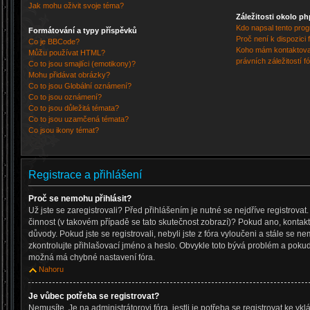
Jak mohu oživit svoje téma?
Záležitosti okolo p
Kdo napsal tento pro
Formátování a typy příspěvků
Proč není k dispozici
Co je BBCode?
Koho mám kontaktovat
Můžu používat HTML?
právních záležitostí f
Co to jsou smajlíci (emotikony)?
Mohu přidávat obrázky?
Co to jsou Globální oznámení?
Co to jsou oznámení?
Co to jsou důležitá témata?
Co to jsou uzamčená témata?
Co jsou ikony témat?
Registrace a přihlášení
Proč se nemohu přihlásit?
Už jste se zaregistrovali? Před přihlášením je nutné se nejdříve registrova
činnost (v takovém případě se tato skutečnost zobrazí)? Pokud ano, kontaktu
důvody. Pokud jste se registrovali, nebyli jste z fóra vyloučeni a stále se ne
zkontrolujte přihlašovací jméno a heslo. Obvykle toto bývá problém a pokud 
možná má chybné nastavení fóra.
Nahoru
Je vůbec potřeba se registrovat?
Nemusíte. Je na administrátorovi fóra, jestli je potřeba se registrovat ke v