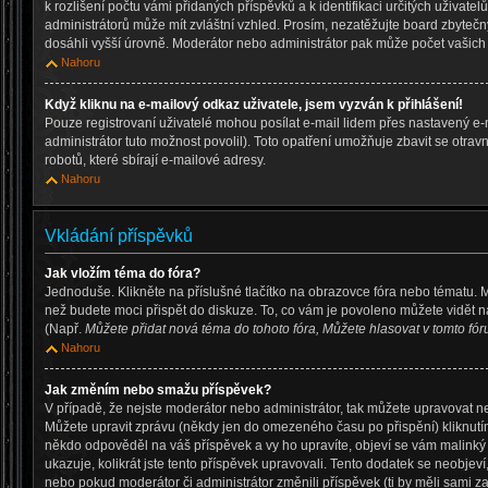
k rozlišení počtu vámi přidaných příspěvků a k identifikaci určitých uživate
administrátorů může mít zvláštní vzhled. Prosím, nezatěžujte board zbytečn
dosáhli vyšší úrovně. Moderátor nebo administrátor pak může počet vašich p
Nahoru
Když kliknu na e-mailový odkaz uživatele, jsem vyzván k přihlášení!
Pouze registrovaní uživatelé mohou posílat e-mail lidem přes nastavený e-
administrátor tuto možnost povolil). Toto opatření umožňuje zbavit se otr
robotů, které sbírají e-mailové adresy.
Nahoru
Vkládání příspěvků
Jak vložím téma do fóra?
Jednoduše. Klikněte na příslušné tlačítko na obrazovce fóra nebo tématu. 
než budete moci přispět do diskuze. To, co vám je povoleno můžete vidět n
(Např.
Můžete přidat nová téma do tohoto fóra, Můžete hlasovat v tomto fóru
Nahoru
Jak změním nebo smažu příspěvek?
V případě, že nejste moderátor nebo administrátor, tak můžete upravovat n
Můžete upravit zprávu (někdy jen do omezeného času po přispění) kliknutí
někdo odpověděl na váš příspěvek a vy ho upravíte, objeví se vám malinký 
ukazuje, kolikrát jste tento příspěvek upravovali. Tento dodatek se neobje
nebo pokud moderátor či administrátor změnili příspěvek (ti by měli sami za