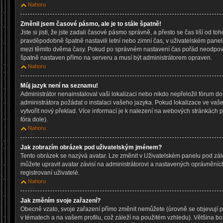
Nahoru
Změnil jsem časové pásmo, ale je to stále špatně!
Jste si jisti, že jste zadali časové pásmo správně, a přesto se čas liší od to
pravděpodobně špatně nastavili letní nebo zimní čas, v uživatelském pane
mezi těmito dvěma časy. Pokud po správném nastavení čas pořád neodpov
špatně nastaven přímo na serveru a musí být administrátorem opraven.
Nahoru
Můj jazyk není na seznamu!
Administrátor nenainstaloval vaši lokalizaci nebo nikdo nepřeložil fórum d
administrátora požádat o instalaci vašeho jazyka. Pokud lokalizace ve vaš
vytvořit nový překlad. Více informací je k nalezení na webových stránkách
fóra dole).
Nahoru
Jak zobrazím obrázek pod uživatelským jménem?
Tento obrázek se nazývá avatar. Lze změnit v Uživatelském panelu pod zálo
můžete upravit avatar závisí na administrátorovi a nastavených oprávněníc
registrovaní uživatelé.
Nahoru
Jak změním svoje zařazení?
Obecně vzato, svoje zařazení přímo změnit nemůžete (úrovně se objevují
v tématech a na vašem profilu, což záleží na použitém vzhledu). Většina b