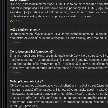
Co je BBCode?
BBCode je zvláštní implementace HTML. O jeho použití rozhoduje administr
jednotlivé příspěvky). BBCode sám o sobě je podobný stylu HTML, tagy js
závorkách [ a ] a nabízí větší kontrolu nad tím, co a jak se zobrazí. Pro víc
prohlédněte stránku, která je dostupná přes stránku přispívání.
Nahoru
Můžu používat HTML?
Bohužel nelze používat jakékoliv HTML formátování na tomto fóru a ani nel
administrátor však může definovat vlastní BBCode značky, které mohou HT
Nahoru
Co to jsou smajlíci (emotikony)?
Smajlíci, neboli emotikony jsou malé grafické obrázky, které se používají k 
malého kódu, např. :) znamená šťastný, :( znamená smutný. Kompletní sez
prohlédnout přes příspěvkový formulář. Prosím, snažte se tyto smajlíky nez
nečitelným. Moderátor může také případně váš příspěvek v tomto směru zm
Nahoru
Mohu přidávat obrázky?
Obrázky se mohou zobrazovat ve vašich příspěvcích, ačkoliv v současné d
k nahrání obrázků přímo na board. Z tohoto důvodu musíte uvést na takový
http://www.priklad.cz/muj-obrazek.png. Nemůžete vytvářet odkazy na obrá
(pokud to není veřejně přístupná stanice) nebo obrázky za prověřujícími m
nebo yahoo, zaheslované odkazy, atd. K zobrazení obrázku použijte buď B
HTML (je-li povoleno).