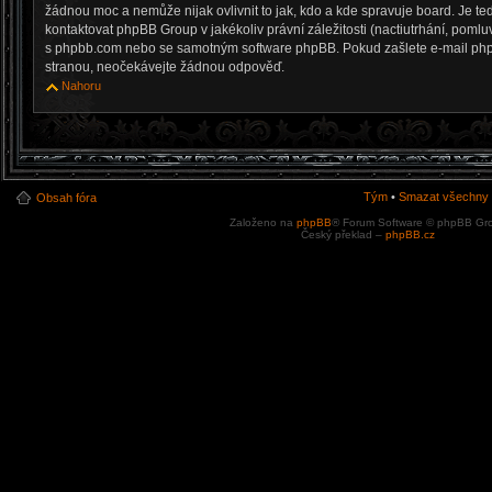
žádnou moc a nemůže nijak ovlivnit to jak, kdo a kde spravuje board. Je 
kontaktovat phpBB Group v jakékoliv právní záležitosti (nactiutrhání, pomlu
s phpbb.com nebo se samotným software phpBB. Pokud zašlete e-mail phpBB
stranou, neočekávejte žádnou odpověď.
Nahoru
Tým
•
Smazat všechny c
Obsah fóra
Založeno na
phpBB
® Forum Software © phpBB Gr
Český překlad –
phpBB.cz