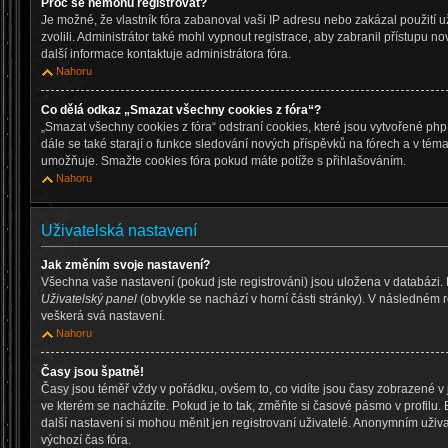
Proč se nemohu registrovat?
Je možné, že vlastník fóra zabanoval vaši IP adresu nebo zakázal použití už
zvolili. Administrátor také mohl vypnout registrace, aby zabranil přístupu n
další informace kontaktuje administrátora fóra.
Nahoru
Co dělá odkaz „Smazat všechny cookies z fóra“?
„Smazat všechny cookies z fóra“ odstraní cookies, které jsou vytvořené php
dále se také starají o funkce sledování nových příspěvků na fórech a v téma
umožňuje. Smažte cookies fóra pokud máte potíže s přihlašováním.
Nahoru
Uživatelská nastavení
Jak změním svoje nastavení?
Všechna vaše nastavení (pokud jste registrováni) jsou uložena v databázi.
Uživatelský panel
(obvykle se nachází v horní části stránky). V následném 
veškerá svá nastavení.
Nahoru
Časy jsou špatně!
Časy jsou téměř vždy v pořádku, ovšem to, co vidíte jsou časy zobrazené 
ve kterém se nacházíte. Pokud je to tak, změňte si časové pásmo v profilu
další nastavení si mohou měnit jen registrovaní uživatelé. Anonymním uži
výchozí čas fóra.