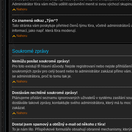
Administrátor fóra vám může udělit oprávnění menit si svou výchozí skupinu
Nahoru
Co znamená odkaz „Tým“?
Tato stránka vám poskytuje přehled členů týmu fóra, včetně administrátorů
informací, jako např. která fóra moderují.
Nahoru
Soukromé zprávy
Nemůžu posílat soukromé zprávy!
Pro toto existují tři hlavní důvody. Nejste registrovaní nebo nejste přihlášen
soukromých zpráv pro celý board nebo to administrátor zakázal přímo vám. 
se administrátora, proč to tomu tak je.
Nahoru
Dostávám nechtěné soukromé zprávy!
Plánujeme přidání seznamu ignorovaných uživatelů v systému zasílání sou
dostáváte takové zprávy, kontaktujte svého administrátora, který má tu moc 
zakázat.
Nahoru
Dostal jsem spamový a obtížný e-mail od někoho z fóra!
To je nám líto. Příspěvkové formuláře obsahují obranné mechanismy, který