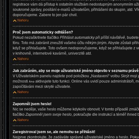
registrace vám dá přístup k ostatním službám nedostupným anonymním uživ
soukromé zprávy, posílání e-mailů uživatelům, přihlášení do skupin, atd. Vř
doporučujeme. Zabere to jen pár chvil.
Nahoru
Proč jsem automaticky odhlášen?
Pokud nezaškrtnete tlačítko
Přihlásit automaticky při příští návštěvě
, budete
fóru. Toto má zabránit zneužití vašeho účtu někým jiným. Abyste zůstali přihl
když se přihlašujete. Toto ovšem nedoporučujeme, když se přihlašujete z v
v knihovně, internetové kavárně, univerzitě atd.
Nahoru
Jak zabráním, aby se moje uživatelské jméno objevilo v seznamu právě
V Uživatelském panelu najdete pod položkou „Nastavení“ volbu
Skrýt moji 
možnosti
aktivujete tuto funkci. Online vás uvidí pouze administrátoři, 
Ano
započítáváni mezi skryté uživatele.
Nahoru
Zapomněl jsem heslo!
Nic se neděje, vaše heslo můžeme kdykoliv obnovit. V tomto případě zmáčk
tlačítko
Zapomněl jsem svoje heslo
, pokračujte dle instrukcí a téměř ihned 
Nahoru
Zaregistroval jsem se, ale nemohu se přihlásit!
Nejprve zkontrolujte, že zadáváte správné uživatelské jméno a heslo. Pok