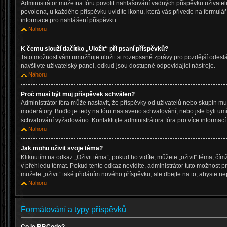
Administrátor může na fóru povolit nahlašování vadných příspěvků uživatel
povolena, u každého příspěvku uvidíte ikonu, která vás přivede na formulá
informace pro nahlášení příspěvku.
Nahoru
K čemu slouží tlačítko „Uložit“ při psaní příspěvků?
Tato možnost vám umožňuje uložit si rozepsané zprávy pro pozdější odeslán
navštivte uživatelský panel, odkud jsou dostupné odpovídající nástroje.
Nahoru
Proč musí být můj příspěvek schválen?
Administrátor fóra může nastavit, že příspěvky od uživatelů nebo skupin m
moderátory. Buďto je tedy na fóru nastaveno schvalování, nebo jste byli umí
schvalování vyžadováno. Kontaktujte administrátora fóra pro více informací
Nahoru
Jak mohu oživit svoje téma?
Kliknutím na odkaz „Oživit téma“, pokud ho vidíte, můžete „oživit“ téma, čí
v přehledu témat. Pokud tento odkaz nevidíte, administrátor tuto možnost
můžete „oživit“ také přidáním nového příspěvku, ale dbejte na to, abyste nep
Nahoru
Formátování a typy příspěvků