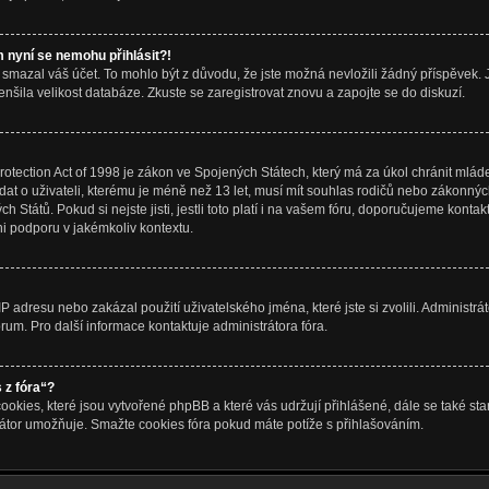
m nyní se nemohu přihlásit?!
mazal váš účet. To mohlo být z důvodu, že jste možná nevložili žádný příspěvek. J
menšila velikost databáze. Zkuste se zaregistrovat znovu a zapojte se do diskuzí.
tection Act of 1998 je zákon ve Spojených Státech, který má za úkol chránit mládež
t o uživateli, kterému je méně než 13 let, musí mít souhlas rodičů nebo zákonných 
ch Států. Pokud si nejste jisti, jestli toto platí i na vašem fóru, doporučujeme kon
 podporu v jakémkoliv kontextu.
P adresu nebo zakázal použití uživatelského jména, které jste si zvolili. Administrá
rum. Pro další informace kontaktuje administrátora fóra.
 z fóra“?
ookies, které jsou vytvořené phpBB a které vás udržují přihlášené, dále se také st
rátor umožňuje. Smažte cookies fóra pokud máte potíže s přihlašováním.