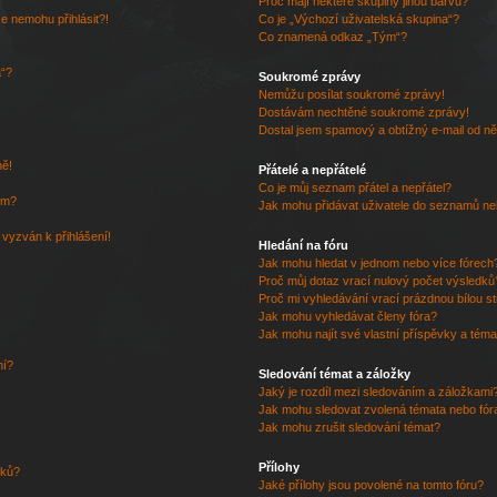
Proč mají některé skupiny jinou barvu?
se nemohu přihlásit?!
Co je „Výchozí uživatelská skupina“?
Co znamená odkaz „Tým“?
a“?
Soukromé zprávy
Nemůžu posílat soukromé zprávy!
Dostávám nechtěné soukromé zprávy!
Dostal jsem spamový a obtížný e-mail od ně
ně!
Přátelé a nepřátelé
Co je můj seznam přátel a nepřátel?
em?
Jak mohu přidávat uživatele do seznamů neb
 vyzván k přihlášení!
Hledání na fóru
Jak mohu hledat v jednom nebo více fórech
Proč můj dotaz vrací nulový počet výsledků
Proč mi vyhledávání vrací prázdnou bílou s
Jak mohu vyhledávat členy fóra?
Jak mohu najít své vlastní příspěvky a tém
ní?
Sledování témat a záložky
Jaký je rozdíl mezi sledováním a záložkami
Jak mohu sledovat zvolená témata nebo fór
Jak mohu zrušit sledování témat?
Přílohy
vků?
Jaké přílohy jsou povolené na tomto fóru?