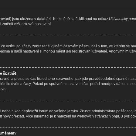
rováni) jsou uložena v databázi. Ke změně stačí kliknout na odkaz
Uživatelský pan
i změnit veškerá svá nastavení.
 co vidíte jsou časy zobrazené v jiném časovém pásmu než v tom, ve kterém se nach
 pásma a další nastavení si mohou měnit jen registrovaní uživatelé. Anonymním už
le špatně!
správně, a přesto se čas liší od toho správného, pak jste pravděpodobně špatně nasta
 těmito dvěma časy. Pokud po správném nastavení čas pořád neodpovídá tomu so
aven.
ci nebo nikdo nepřeložil fórum do vašeho jazyka. Zkuste administrátora požádat o i
it nový překlad. Více informací je k nalezení na webových stránkách phpBB (viz odk
m jménem?