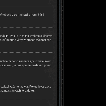
el
(obvykle se nachází v horní části
ázíte. Pokud je to tak, změňte si časové
ivatelům bude vždy zobrazen výchozí čas
vili letní nebo zimní čas, v uživatelském
učasnému, je čas špatně nastaven přímo
nstalaci vašeho jazyka. Pokud lokalizace
az na stránkách fóra dole).