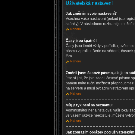
Uživatelská nastavení
Jak změním svoje nastavení?
Všechna vaše nastavení (pokud jste regist
stránky). V následném rozhraní je možné s
Nahoru
Časy jsou špatně!
Časy jsou téměř vždy v pořádku, ovšem to,
pásmo v profilu. Berte na vědomí, časové
fóra.
Nahoru
Změnil jsem časové pásmo, ale je to stá
Jste si jisti, že jste zadali časové pásmo 
panelu máte ruční možnost přepnout mezi
na serveru a musí být administrátorem opr
Nahoru
Můj jazyk není na seznamu!
Administrátor nenainstaloval vaši lokaliza
ve vašem jazyce neexistuje, můžete vytvoř
Nahoru
Jak zobrazím obrázek pod uživatelský