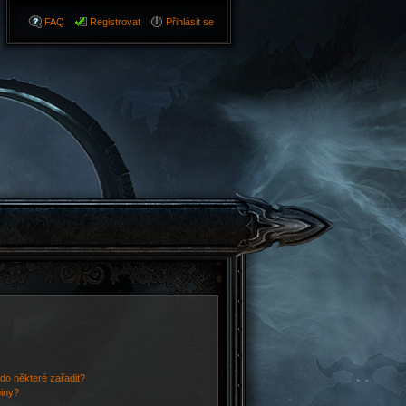
FAQ
Registrovat
Přihlásit se
do některé zařadit?
piny?