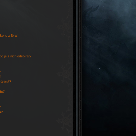
koho z fóra!
o je z nich odebírat?
?
?
tránku!?
ata?
?
a?