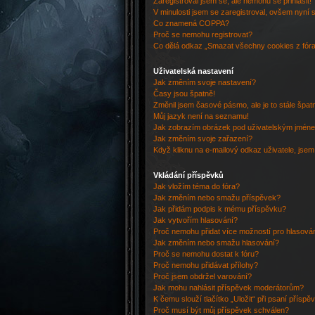
Zaregistroval jsem se, ale nemohu se přihlásit!
V minulosti jsem se zaregistroval, ovšem nyní 
Co znamená COPPA?
Proč se nemohu registrovat?
Co dělá odkaz „Smazat všechny cookies z fór
Uživatelská nastavení
Jak změním svoje nastavení?
Časy jsou špatně!
Změnil jsem časové pásmo, ale je to stále špat
Můj jazyk není na seznamu!
Jak zobrazím obrázek pod uživatelským jmén
Jak změním svoje zařazení?
Když kliknu na e-mailový odkaz uživatele, jsem
Vkládání příspěvků
Jak vložím téma do fóra?
Jak změním nebo smažu příspěvek?
Jak přidám podpis k mému příspěvku?
Jak vytvořím hlasování?
Proč nemohu přidat více možností pro hlasová
Jak změním nebo smažu hlasování?
Proč se nemohu dostat k fóru?
Proč nemohu přidávat přílohy?
Proč jsem obdržel varování?
Jak mohu nahlásit příspěvek moderátorům?
K čemu slouží tlačítko „Uložit“ při psaní příspě
Proč musí být můj příspěvek schválen?