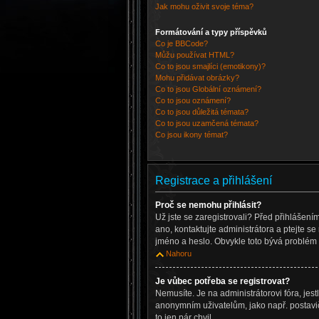
Jak mohu oživit svoje téma?
Formátování a typy příspěvků
Co je BBCode?
Můžu používat HTML?
Co to jsou smajlíci (emotikony)?
Mohu přidávat obrázky?
Co to jsou Globální oznámení?
Co to jsou oznámení?
Co to jsou důležitá témata?
Co to jsou uzamčená témata?
Co jsou ikony témat?
Registrace a přihlášení
Proč se nemohu přihlásit?
Už jste se zaregistrovali? Před přihlášení
ano, kontaktujte administrátora a ptejte se 
jméno a heslo. Obvykle toto bývá problém 
Nahoru
Je vůbec potřeba se registrovat?
Nemusíte. Je na administrátorovi fóra, jes
anonymním uživatelům, jako např. postavič
to jen pár chvil.