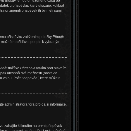
právu (někdy jen do omezeného času po
atek u příspěvku, který ukazuje, kolikrát
átor změnili příspěvek (ti by měli sami
nému příspěvku zatržením položky
Připojit
(je možné nepřidávat podpis k vybraným
idět tlačítko
Přidat hlasování
pod hlavním
a pak alespoň dvě možnosti (nastavte
u volbu. Počet odpovědí, které můžete
te administrátora fóra pro další informace.
 zahájíte kliknutím na první příspěvek
ku v hlasování, v případě již uskutečněné