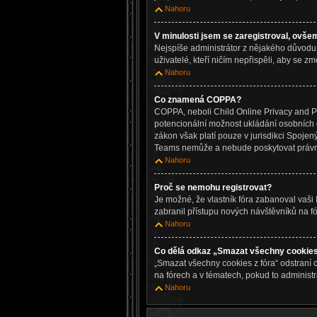
Nahoru
V minulosti jsem se zaregistroval, ovše
Nejspíše administrátor z nějakého důvodu s
uživatelé, kteří ničím nepřispěli, aby se z
Nahoru
Co znamená COPPA?
COPPA, neboli Child Online Privacy and Pro
potencionální možnost ukládání osobních da
zákon však platí pouze v jurisdikci Spojený
Teams nemůže a nebude poskytovat právni
Nahoru
Proč se nemohu registrovat?
Je možné, že vlastník fóra zabanoval vaši I
zabranil přístupu nových návštěvníků na fó
Nahoru
Co dělá odkaz „Smazat všechny cookies
„Smazat všechny cookies z fóra“ odstraní c
na fórech a v tématech, pokud to administ
Nahoru