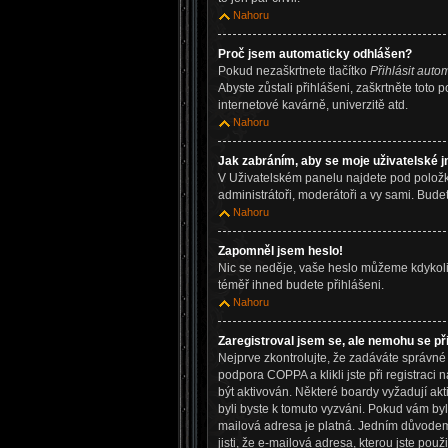
Nahoru
Proč jsem automaticky odhlášen?
Pokud nezaškrtnete tlačítko
Přihlásit autom
Abyste zůstali přihlášeni, zaškrtněte toto
internetové kavárně, univerzitě atd.
Nahoru
Jak zabráním, aby se moje uživatelské 
V Uživatelském panelu najdete pod polož
administrátoři, moderátoři a vy sami. Bude
Nahoru
Zapomněl jsem heslo!
Nic se neděje, vaše heslo můžeme kdykoliv
téměř ihned budete přihlášeni.
Nahoru
Zaregistroval jsem se, ale nemohu se při
Nejprve zkontrolujte, že zadáváte správné
podpora COPPA a klikli jste při registraci
být aktivován. Některé boardy vyžadují akti
byli byste k tomuto vyzváni. Pokud vám byl
mailová adresa je platná. Jedním důvodem
jisti, že e-mailová adresa, kterou jste použ