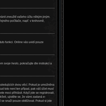
ránit zneužití vašeho účtu někým jiným.
řejného počítače, např. v knihovně,
tuto funkci. Online vás uvidí pouze
em svoje heslo
, pokračujte dle instrukcí a
následujících dvou věcí. Pokud je umožněna
ud toto není ten případ, pak váš účet musí
e moci přihlásit. Když jste se registrovali,
želi, ujistěte se, že vámi zadaná e-
ří se snaží pouze obtěžovat. Pokud si jste