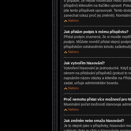
V případě, že nejste moderátor nebo admi
přispění) kliknutím na tlačítko
upravit
. Poku
jste tento příspěvek upravovali. Tento do
zanechat vzkaz proč jej změnili). Normáln
Nahoru
Jak přidám podpis k mému příspěvku?
Přidat podpis znamená, že si musíte nejdří
podpis
. Můžete rovněž přidat stejný podpi
příspěvkům odstraněním tohoto zaškrtnutí)
Nahoru
Jak vytvořím hlasování?
Vytvoření hlasování je jednoduché. Když p
oknem na přidávání příspěvků (pokud to ne
napsáním název otázky a klikněte na
Přid
zadat, určuje administrátor boardu.
Nahoru
Proč nemohu přidat více možností pro h
Maximální počet možností stanovuje adminis
Nahoru
Jak změním nebo smažu hlasování?
Je to stejné jako s příspěvky, hlasování
v tématu (toto je vždy s hlasováním spoje