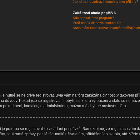
Jak si mohu zobrazit všechny své přílohy?
Záležitosti okolo phpBB 3
Kdo napsal tento program?
Proč není k dispozici funkce X?
Koho mám kontaktovat ohledně obtěžujících 
m je nutné se nejdříve registrovat. Byla vám na fóru zakázána činnost (v takovém p
na důvody. Pokud jste se registrovali, nebyli jste z fóra vyloučeni a stále se nemůže
a pokud není, kontaktujte administrátora, možná má chybné nastavení fóra.
tli je potřeba se registrovat ke vkládání příspěvků. Samozřejmě, že registrace vám
ky, soukromé zprávy, posílání e-mailů uživatelům, přihlášení do skupin, atd. Vřele