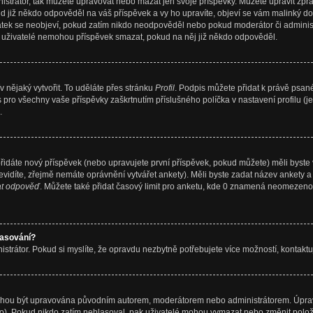
nistrátor, tak můžete upravovat nebo mazat jen svoje příspěvky. Můžete upravit z
d již někdo odpověděl na váš příspěvek a vy ho upravíte, objeví se vám malinký dod
datek se neobjeví, pokud zatím nikdo neodpověděl nebo pokud moderátor či administr
í uživatelé nemohou příspěvek smazat, pokud na něj již někdo odpověděl.
v nějaký vytvořit. To uděláte přes stránku
Profil
. Podpis můžete přidat k právě psa
s pro všechny vaše příspěvky zaškrtnutím příslušného políčka v nastavení profilu 
.
řidáte nový příspěvek (nebo upravujete první příspěvek, pokud můžete) měli byste v
vidíte, zřejmě nemáte oprávnění vytvářet ankety). Měli byste zadat název ankety 
at odpověď
. Můžete také přidat časový limit pro anketu, kde 0 znamená neomezeno
lasování?
trátor. Pokud si myslíte, že opravdu nezbytně potřebujete více možností, kontaktuj
 mohou být upravována původním autorem, moderátorem nebo administrátorem. Úpravu
no). Pokud nikdo zatím nehlasoval, pak uživatelé mohou vymazat nebo změnit polož