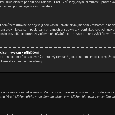
 v Uživatelském panelu pod záložkou Profil. Způsoby jakými si můžete upravit avat
nastavit pouze registrovaní uživatelé.
t nemůžete (úrovně se objevují pod vaším uživatelským jménem v tématech a na va
ní úrovní k rozlišení počtu vámi přidaných příspěvků a k identifikaci určitých uživ
Prosím, nezatěžujte board zbytečným přispíváním jen, abyste dosáhli vyšší úrovně.
, jsem vyzván k přihlášení!
t e-mail lidem přes nastavený e-mailový formulář (pokud administrátor tuto možnost
které sbírají e-mailové adresy.
 na obrazovce fóra nebo tématu. Možná bude nutné se registrovat, než budete moci 
matu (Např.
Můžete přidat nová téma do tohoto fóra, Můžete hlasovat v tomto fóru, at