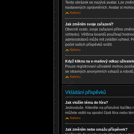
Tento obrázek se nazývá avatar. Lze změnit
nastavených oprávněních. Avatar si mohou 
Nahoru
Jak změním svoje zařazení?
Obecně vzato, svoje zařazení přímo změni
vzhledu). Většina boardů používají hodnoce
administrátorů může mít zvláštní vzhled. 
počet vašich příspěvků snížit.
Nahoru
Když kliknu na e-mailový odkaz uživatele
Pouze registrovaní uživatelé mohou posíla
se otravných anonymních vzkazů a robotů, 
Nahoru
Vkládání příspěvků
Jak vložím téma do fóra?
Jednoduše. Klikněte na příslušné tlačítko
můžete vidět na spodní části fóra nebo té
Nahoru
Jak změním nebo smažu příspěvek?