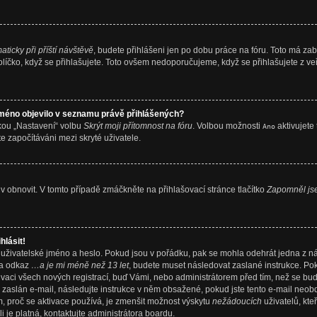
aticky při příští návštěvě
, budete přihlášeni jen po dobu práce na fóru. Toto má zab
 políčko, když se přihlašujete. Toto ovšem nedoporučujeme, když se přihlašujete z ve
jméno objevilo v seznamu právě přihlášených?
kou „Nastavení“ volbu
Skrýt moji přítomnost na fóru
. Volbou možnosti
aktivujete 
Ano
te započítáváni mezi skryté uživatele.
 obnovit. V tomto případě zmáčkněte na přihlašovací stránce tlačítko
Zapomněl js
hlásit!
 uživatelské jméno a heslo. Pokud jsou v pořádku, pak se mohla odehrát jedna z 
 na odkaz
…a je mi méně než 13 let
, budete muset následovat zaslané instrukce. Pok
vaci všech nových registrací, buď Vámi, nebo administrátorem před tím, než se budet
 zaslán e-mail, následujte instrukce v něm obsažené, pokud jste tento e-mail neobdr
, proč se aktivace používá, je zmenšit možnost výskytu
nežádoucích
uživatelů, kte
ili je platná, kontaktujte administrátora boardu.