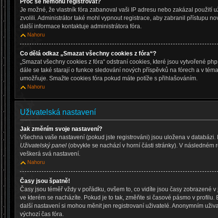
Proč se nemohu registrovat?
Je možné, že vlastník fóra zabanoval vaši IP adresu nebo zakázal použití už
zvolili. Administrátor také mohl vypnout registrace, aby zabranil přístupu n
další informace kontaktuje administrátora fóra.
Nahoru
Co dělá odkaz „Smazat všechny cookies z fóra“?
„Smazat všechny cookies z fóra“ odstraní cookies, které jsou vytvořené php
dále se také starají o funkce sledování nových příspěvků na fórech a v téma
umožňuje. Smažte cookies fóra pokud máte potíže s přihlašováním.
Nahoru
Uživatelská nastavení
Jak změním svoje nastavení?
Všechna vaše nastavení (pokud jste registrováni) jsou uložena v databázi.
Uživatelský panel
(obvykle se nachází v horní části stránky). V následném 
veškerá svá nastavení.
Nahoru
Časy jsou špatně!
Časy jsou téměř vždy v pořádku, ovšem to, co vidíte jsou časy zobrazené 
ve kterém se nacházíte. Pokud je to tak, změňte si časové pásmo v profilu
další nastavení si mohou měnit jen registrovaní uživatelé. Anonymním uži
výchozí čas fóra.