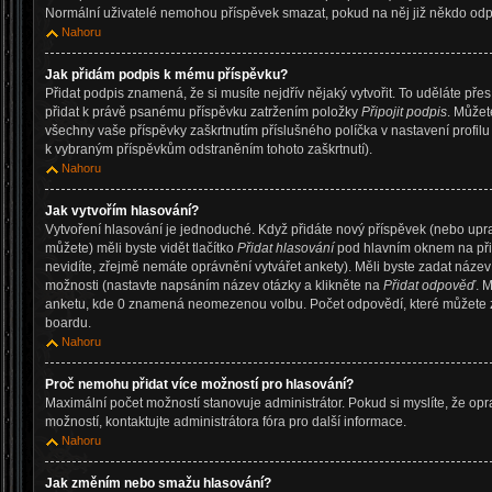
Normální uživatelé nemohou příspěvek smazat, pokud na něj již někdo od
Nahoru
Jak přidám podpis k mému příspěvku?
Přidat podpis znamená, že si musíte nejdřív nějaký vytvořit. To uděláte pře
přidat k právě psanému příspěvku zatržením položky
Připojit podpis
. Můžet
všechny vaše příspěvky zaškrtnutím příslušného políčka v nastavení profil
k vybraným příspěvkům odstraněním tohoto zaškrtnutí).
Nahoru
Jak vytvořím hlasování?
Vytvoření hlasování je jednoduché. Když přidáte nový příspěvek (nebo upr
můžete) měli byste vidět tlačítko
Přidat hlasování
pod hlavním oknem na při
nevidíte, zřejmě nemáte oprávnění vytvářet ankety). Měli byste zadat náze
možnosti (nastavte napsáním název otázky a klikněte na
Přidat odpověď
. 
anketu, kde 0 znamená neomezenou volbu. Počet odpovědí, které můžete za
boardu.
Nahoru
Proč nemohu přidat více možností pro hlasování?
Maximální počet možností stanovuje administrátor. Pokud si myslíte, že op
možností, kontaktujte administrátora fóra pro další informace.
Nahoru
Jak změním nebo smažu hlasování?