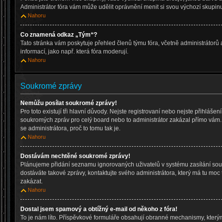
Administrátor fóra vám může udělit oprávnění menit si svou výchozí skupinu
Nahoru
Co znamená odkaz „Tým“?
Tato stránka vám poskytuje přehled členů týmu fóra, včetně administrátorů
informací, jako např. která fóra moderují.
Nahoru
Soukromé zprávy
Nemůžu posílat soukromé zprávy!
Pro toto existují tři hlavní důvody. Nejste registrovaní nebo nejste přihlášen
soukromých zpráv pro celý board nebo to administrátor zakázal přímo vám. 
se administrátora, proč to tomu tak je.
Nahoru
Dostávám nechtěné soukromé zprávy!
Plánujeme přidání seznamu ignorovaných uživatelů v systému zasílání sou
dostáváte takové zprávy, kontaktujte svého administrátora, který má tu moc 
zakázat.
Nahoru
Dostal jsem spamový a obtížný e-mail od někoho z fóra!
To je nám líto. Příspěvkové formuláře obsahují obranné mechanismy, který