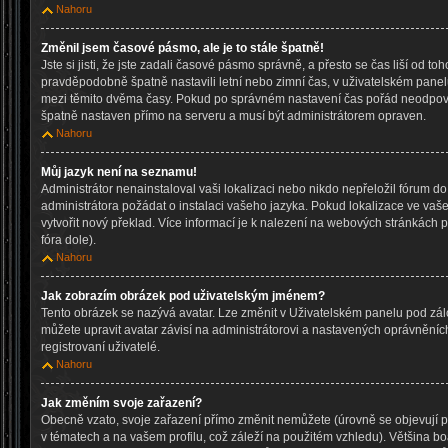
Nahoru
Změnil jsem časové pásmo, ale je to stále špatně!
Jste si jisti, že jste zadali časové pásmo správně, a přesto se čas liší od to
pravděpodobně špatně nastavili letní nebo zimní čas, v uživatelském pane
mezi těmito dvěma časy. Pokud po správném nastavení čas pořád neodpov
špatně nastaven přímo na serveru a musí být administrátorem opraven.
Nahoru
Můj jazyk není na seznamu!
Administrátor nenainstaloval vaši lokalizaci nebo nikdo nepřeložil fórum d
administrátora požádat o instalaci vašeho jazyka. Pokud lokalizace ve vaš
vytvořit nový překlad. Více informací je k nalezení na webových stránkách
fóra dole).
Nahoru
Jak zobrazím obrázek pod uživatelským jménem?
Tento obrázek se nazývá avatar. Lze změnit v Uživatelském panelu pod zálo
můžete upravit avatar závisí na administrátorovi a nastavených oprávněníc
registrovaní uživatelé.
Nahoru
Jak změním svoje zařazení?
Obecně vzato, svoje zařazení přímo změnit nemůžete (úrovně se objevují
v tématech a na vašem profilu, což záleží na použitém vzhledu). Většina b