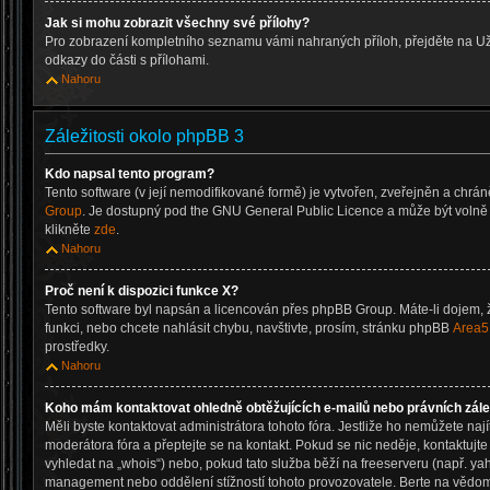
Jak si mohu zobrazit všechny své přílohy?
Pro zobrazení kompletního seznamu vámi nahraných příloh, přejděte na Už
odkazy do části s přílohami.
Nahoru
Záležitosti okolo phpBB 3
Kdo napsal tento program?
Tento software (v její nemodifikované formě) je vytvořen, zveřejněn a chrá
Group
. Je dostupný pod the GNU General Public Licence a může být volně d
klikněte
zde
.
Nahoru
Proč není k dispozici funkce X?
Tento software byl napsán a licencován přes phpBB Group. Máte-li dojem, ž
funkci, nebo chcete nahlásit chybu, navštivte, prosím, stránku phpBB
Area5
prostředky.
Nahoru
Koho mám kontaktovat ohledně obtěžujících e-mailů nebo právních zálež
Měli byste kontaktovat administrátora tohoto fóra. Jestliže ho nemůžete nají
moderátora fóra a přeptejte se na kontakt. Pokud se nic neděje, kontaktujt
vyhledat na „whois“) nebo, pokud tato služba běží na freeserveru (např. ya
management nebo oddělení stížností tohoto provozovatele. Berte na věd