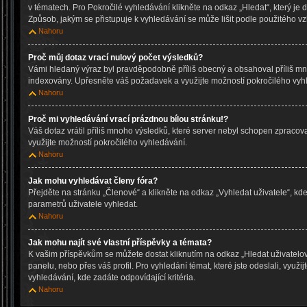
v tématech. Pro Pokročilé vyhledávání klikněte na odkaz „Hledat“, který je 
Způsob, jakým se přistupuje k vyhledávání se může lišit podle použitého vz
Nahoru
Proč můj dotaz vrací nulový počet výsledků?
Vámi hledaný výraz byl pravděpodobně příliš obecný a obsahoval příliš mn
indexovány. Upřesněte váš požadavek a využijte možností pokročilého vyh
Nahoru
Proč mi vyhledávání vrací prázdnou bílou stránku!?
Váš dotaz vrátil příliš mnoho výsledků, které server nebyl schopen zpraco
využijte možností pokročilého vyhledávání.
Nahoru
Jak mohu vyhledávat členy fóra?
Přejděte na stránku „Členové“ a klikněte na odkaz „Vyhledat uživatele“, k
parametrů uživatele vyhledat.
Nahoru
Jak mohu najít své vlastní příspěvky a témata?
K vašim příspěvkům se můžete dostat kliknutím na odkaz „Hledat uživatelo
panelu, nebo přes váš profil. Pro vyhledání témat, které jste odeslali, využi
vyhledávání, kde zadáte odpovídající kritéria.
Nahoru