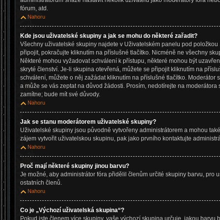
administrátorům snáze nastavit několik uživatelů jako moderátory fóra neb
fórum, atd.
Nahoru
Kde jsou uživatelské skupiny a jak se mohu do některé zařadit?
Všechny uživatelské skupiny najdete v Uživatelském panelu pod položkou S
připojit, pokračujte kliknutím na příslušné tlačítko. Nicméně ne všechny sku
Některé mohou vyžadovat schválení k přístupu, některé mohou být uzavře
skryté členství. Je-li skupina otevřená, můžete se připojit kliknutím na přísl
schválení, můžete o něj zažádat kliknutím na příslušné tlačítko. Moderátor 
a může se vás zeptat na důvod žádosti. Prosím, nedotírejte na moderátora 
zamítne; bude mít své důvody.
Nahoru
Jak se stanu moderátorem uživatelské skupiny?
Uživatelské skupiny jsou původně vytvořeny administrátorem a mohou také 
zájem vytvořit uživatelskou skupinu, pak jako prvního kontaktujte administ
Nahoru
Proč mají některé skupiny jinou barvu?
Je možné, aby administrátor fóra přidělil členům určité skupiny barvu, pro 
ostatních členů.
Nahoru
Co je „Výchozí uživatelská skupina“?
Pokud jste členem více skupiny, vaše výchozí skupina určuje, jakou barvu 