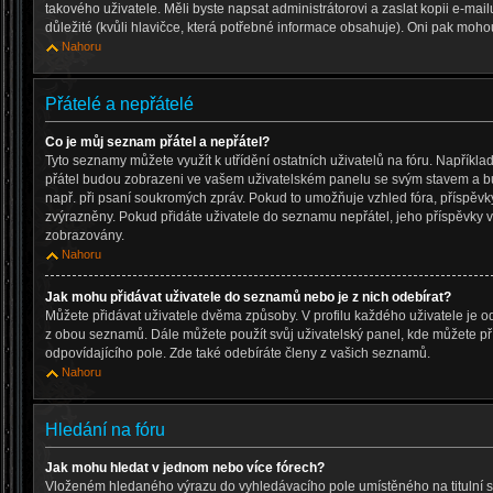
takového uživatele. Měli byste napsat administrátorovi a zaslat kopii e-mailu,
důležité (kvůli hlavičce, která potřebné informace obsahuje). Oni pak moho
Nahoru
Přátelé a nepřátelé
Co je můj seznam přátel a nepřátel?
Tyto seznamy můžete využít k utřídění ostatních uživatelů na fóru. Napřík
přátel budou zobrazeni ve vašem uživatelském panelu se svým stavem a bud
např. při psaní soukromých zpráv. Pokud to umožňuje vzhled fóra, příspěvk
zvýrazněny. Pokud přidáte uživatele do seznamu nepřátel, jeho příspěvky
zobrazovány.
Nahoru
Jak mohu přidávat uživatele do seznamů nebo je z nich odebírat?
Můžete přidávat uživatele dvěma způsoby. V profilu každého uživatele je o
z obou seznamů. Dále můžete použít svůj uživatelský panel, kde můžete p
odpovídajícího pole. Zde také odebíráte členy z vašich seznamů.
Nahoru
Hledání na fóru
Jak mohu hledat v jednom nebo více fórech?
Vloženém hledaného výrazu do vyhledávacího pole umístěného na titulní s