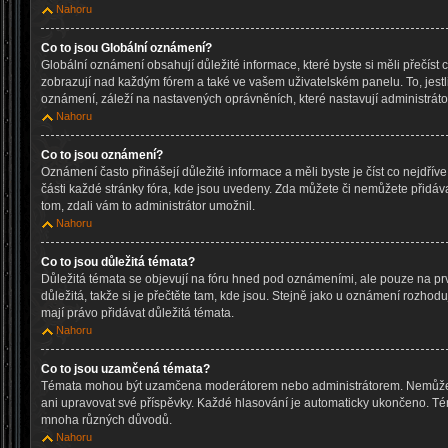
Nahoru
Co to jsou Globální oznámení?
Globální oznámení obsahují důležité informace, které byste si měli přečíst 
zobrazují nad každým fórem a také ve vašem uživatelském panelu. To, jestl
oznámení, záleží na nastavených oprávněních, které nastavují administrátoř
Nahoru
Co to jsou oznámení?
Oznámení často přinášejí důležité informace a měli byste je číst co nejdřív
části každé stránky fóra, kde jsou uvedeny. Zda můžete či nemůžete přidáv
tom, zdali vám to administrátor umožnil.
Nahoru
Co to jsou důležitá témata?
Důležitá témata se objevují na fóru hned pod oznámeními, ale pouze na prv
důležitá, takže si je přečtěte tam, kde jsou. Stejně jako u oznámení rozhoduj
mají právo přidávat důležitá témata.
Nahoru
Co to jsou uzamčená témata?
Témata mohou být uzamčena moderátorem nebo administrátorem. Nemůže
ani upravovat své příspěvky. Každé hlasování je automaticky ukončeno. 
mnoha různých důvodů.
Nahoru