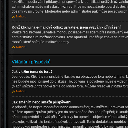
k rozlišení počtu vámi přidaných příspěvků a k identifikaci určitých uživate
administrátorů může mít zvláštní vzhled. Prosím, nezatěžujte board zbytečn
dosáhli vyšší úrovně. Moderátor nebo administrátor pak může počet vašich p
Nahoru
Když kliknu na e-mailový odkaz uživatele, jsem vyzván k přihlášení!
Pouze registrovaní uživatelé mohou posílat e-mail lidem přes nastavený e-
administrátor tuto možnost povolil). Toto opatření umožňuje zbavit se otr
robotů, které sbírají e-mailové adresy.
Nahoru
Vkládání příspěvků
Jak vložím téma do fóra?
Jednoduše. Klikněte na příslušné tlačítko na obrazovce fóra nebo tématu. 
než budete moci přispět do diskuze. To, co vám je povoleno můžete vidět n
(Např.
Můžete přidat nová téma do tohoto fóra, Můžete hlasovat v tomto fóru
Nahoru
Jak změním nebo smažu příspěvek?
V případě, že nejste moderátor nebo administrátor, tak můžete upravovat n
Můžete upravit zprávu (někdy jen do omezeného času po přispění) kliknutí
někdo odpověděl na váš příspěvek a vy ho upravíte, objeví se vám malinký 
ukazuje, kolikrát jste tento příspěvek upravovali. Tento dodatek se neobje
nebo pokud moderátor či administrátor změnili příspěvek (ti by měli sami za