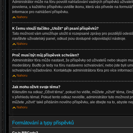
Administrátor může na fóru povolit nahlašování vadných příspěvků uživatel
povolena, u každého příspěvku uvidíte ikonu, která vás přivede na formulá
informace pro nahlášení příspěvku.
Nahoru
K čemu slouží tlačítko „Uložit“ při psaní příspěvků?
Tato možnost vám umožňuje uložit si rozepsané zprávy pro pozdější odeslán
navštivte uživatelský panel, odkud jsou dostupné odpovídající nástroje.
Nahoru
Proč musí být můj příspěvek schválen?
Administrátor fóra může nastavit, že příspěvky od uživatelů nebo skupin m
moderátory. Buďto je tedy na fóru nastaveno schvalování, nebo jste byli umí
schvalování vyžadováno. Kontaktujte administrátora fóra pro více informací
Nahoru
Jak mohu oživit svoje téma?
Kliknutím na odkaz „Oživit téma“, pokud ho vidíte, můžete „oživit“ téma, čí
v přehledu témat. Pokud tento odkaz nevidíte, administrátor tuto možnost
můžete „oživit“ také přidáním nového příspěvku, ale dbejte na to, abyste nep
Nahoru
Formátování a typy příspěvků