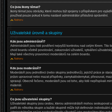
Co jsou ikony témat?
Ikony témat jsou obrázky, které mohou být spojeny s příspěvkem pro vyjád
používat pouze pokud k tomu nastavil administrátor příslušná oprávnění.
Nahoru
Uživatelské úrovně a skupiny
Kdo jsou administrátoři?
Administrátoři jsou lidé pověření nejvyšší kontrolou nad celým fórem. Tito 
chod boardu včetně povolování, zakazování uživatelů, vytváření uživatelsk
Mají také všechny pravomoci moderátorů na celém boardu.
Nahoru
Kdo jsou moderátoři?
Moderátoři jsou jednotlivci (nebo skupiny jednotlivců), jejichž práce je star
právo upravovat nebo mazat příspěvky, zamykat/odemykat, přesouvat, mazat
spravují. Obecně řečeno, moderátoři jsou od toho, aby lidé nepřispívali
mim
materiál.
Nahoru
Co jsou uživatelské skupiny?
Uživatelské skupiny jsou cestou, kterou administrátoři mohou seskupovat u
patřit do několika skupin a každé skupině může být definován individuální 