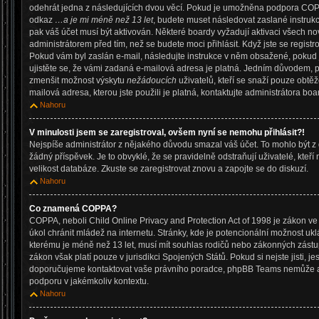
odehrát jedna z následujících dvou věcí. Pokud je umožněna podpora COPPA a
odkaz
…a je mi méně než 13 let
, budete muset následovat zaslané instrukc
pak váš účet musí být aktivován. Některé boardy vyžadují aktivaci všech no
administrátorem před tím, než se budete moci přihlásit. Když jste se registro
Pokud vám byl zaslán e-mail, následujte instrukce v něm obsažené, pokud j
ujistěte se, že vámi zadaná e-mailová adresa je platná. Jedním důvodem, p
zmenšit možnost výskytu
nežádoucích
uživatelů, kteří se snaží pouze obtěžov
mailová adresa, kterou jste použili je platná, kontaktujte administrátora boa
Nahoru
V minulosti jsem se zaregistroval, ovšem nyní se nemohu přihlásit?!
Nejspíše administrátor z nějakého důvodu smazal váš účet. To mohlo být z 
žádný příspěvek. Je to obvyklé, že se pravidelně odstraňují uživatelé, kteří
velikost databáze. Zkuste se zaregistrovat znovu a zapojte se do diskuzí.
Nahoru
Co znamená COPPA?
COPPA, neboli Child Online Privacy and Protection Act of 1998 je zákon ve
úkol chránit mládež na internetu. Stránky, kde je potencionální možnost ukl
kterému je méně než 13 let, musí mít souhlas rodičů nebo zákonných zástupc
zákon však platí pouze v jurisdikci Spojených Států. Pokud si nejste jisti, jest
doporučujeme kontaktovat vaše právního poradce, phpBB Teams nemůže a
podporu v jakémkoliv kontextu.
Nahoru