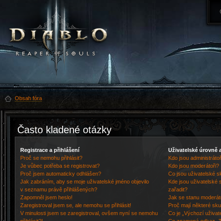
Obsah fóra
Často kladené otázky
Registrace a přihlášení
Uživatelské úrovně 
Proč se nemohu přihlásit?
Kdo jsou administrátoř
Je vůbec potřeba se registrovat?
Kdo jsou moderátoři?
Proč jsem automaticky odhlášen?
Co jsou uživatelské s
Jak zabráním, aby se moje uživatelské jméno objevilo
Kde jsou uživatelské 
v seznamu právě přihlášených?
zařadit?
Zapomněl jsem heslo!
Jak se stanu moderát
Zaregistroval jsem se, ale nemohu se přihlásit!
Proč mají některé sku
V minulosti jsem se zaregistroval, ovšem nyní se nemohu
Co je „Výchozí uživat