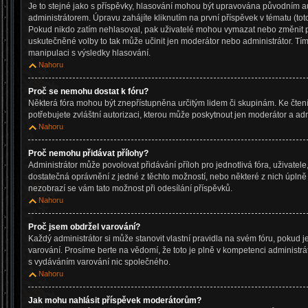
Je to stejné jako s příspěvky, hlasování mohou být upravována původním
administrátorem. Úpravu zahájíte kliknutím na první příspěvek v tématu (tot
Pokud nikdo zatím nehlasoval, pak uživatelé mohou vymazat nebo změnit po
uskutečněné volby to tak může učinit jen moderátor nebo administrátor. Tí
manipulaci s výsledky hlasování.
Nahoru
Proč se nemohu dostat k fóru?
Některá fóra mohou být znepřístupněna určitým lidem či skupinám. Ke čtení, 
potřebujete zvláštní autorizaci, kterou může poskytnout jen moderátor a admi
Nahoru
Proč nemohu přidávat přílohy?
Administrátor může povolovat přidávání příloh pro jednotlivá fóra, uživate
dostatečná oprávnění z jedné z těchto možností, nebo některé z nich úplně z
nezobrazí se vám tato možnost při odesílání příspěvků.
Nahoru
Proč jsem obdržel varování?
Každý administrátor si může stanovit vlastní pravidla na svém fóru, pokud 
varování. Prosíme berte na vědomí, že toto je plně v kompetenci administ
s vydáváním varování nic společného.
Nahoru
Jak mohu nahlásit příspěvek moderátorům?