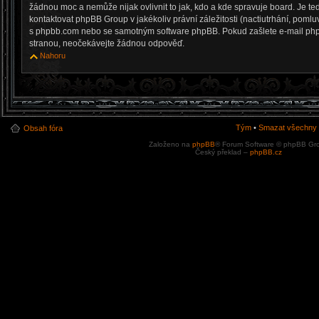
žádnou moc a nemůže nijak ovlivnit to jak, kdo a kde spravuje board. Je 
kontaktovat phpBB Group v jakékoliv právní záležitosti (nactiutrhání, pomlu
s phpbb.com nebo se samotným software phpBB. Pokud zašlete e-mail phpBB
stranou, neočekávejte žádnou odpověď.
Nahoru
Tým
•
Smazat všechny c
Obsah fóra
Založeno na
phpBB
® Forum Software © phpBB Gr
Český překlad –
phpBB.cz