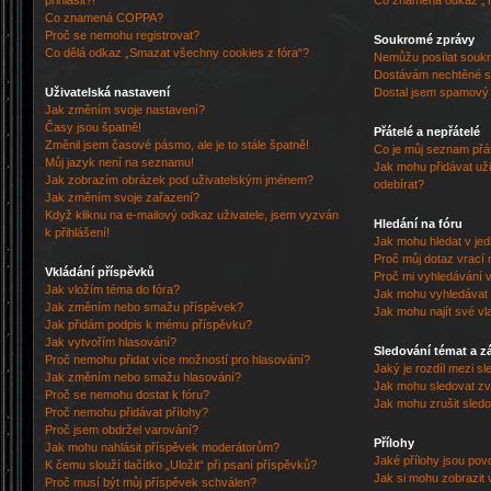
přihlásit?!
Co znamená odkaz „
Co znamená COPPA?
Proč se nemohu registrovat?
Soukromé zprávy
Co dělá odkaz „Smazat všechny cookies z fóra“?
Nemůžu posílat souk
Dostávám nechtěné s
Uživatelská nastavení
Dostal jsem spamový a
Jak změním svoje nastavení?
Časy jsou špatně!
Přátelé a nepřátelé
Změnil jsem časové pásmo, ale je to stále špatně!
Co je můj seznam přát
Můj jazyk není na seznamu!
Jak mohu přidávat uži
Jak zobrazím obrázek pod uživatelským jménem?
odebírat?
Jak změním svoje zařazení?
Když kliknu na e-mailový odkaz uživatele, jsem vyzván
Hledání na fóru
k přihlášení!
Jak mohu hledat v je
Proč můj dotaz vrací 
Vkládání příspěvků
Proč mi vyhledávání v
Jak vložím téma do fóra?
Jak mohu vyhledávat 
Jak změním nebo smažu příspěvek?
Jak mohu najít své vl
Jak přidám podpis k mému příspěvku?
Jak vytvořím hlasování?
Sledování témat a z
Proč nemohu přidat více možností pro hlasování?
Jaký je rozdíl mezi s
Jak změním nebo smažu hlasování?
Jak mohu sledovat zv
Proč se nemohu dostat k fóru?
Jak mohu zrušit sled
Proč nemohu přidávat přílohy?
Proč jsem obdržel varování?
Přílohy
Jak mohu nahlásit příspěvek moderátorům?
Jaké přílohy jsou pov
K čemu slouží tlačítko „Uložit“ při psaní příspěvků?
Jak si mohu zobrazit 
Proč musí být můj příspěvek schválen?