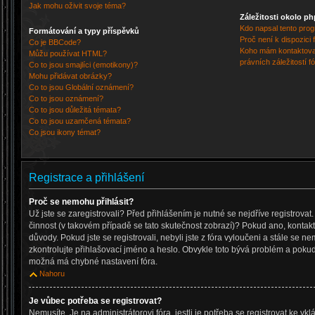
Jak mohu oživit svoje téma?
Záležitosti okolo p
Kdo napsal tento pro
Formátování a typy příspěvků
Proč není k dispozici
Co je BBCode?
Koho mám kontaktovat
Můžu používat HTML?
právních záležitostí f
Co to jsou smajlíci (emotikony)?
Mohu přidávat obrázky?
Co to jsou Globální oznámení?
Co to jsou oznámení?
Co to jsou důležitá témata?
Co to jsou uzamčená témata?
Co jsou ikony témat?
Registrace a přihlášení
Proč se nemohu přihlásit?
Už jste se zaregistrovali? Před přihlášením je nutné se nejdříve registrova
činnost (v takovém případě se tato skutečnost zobrazí)? Pokud ano, kontaktu
důvody. Pokud jste se registrovali, nebyli jste z fóra vyloučeni a stále se ne
zkontrolujte přihlašovací jméno a heslo. Obvykle toto bývá problém a pokud 
možná má chybné nastavení fóra.
Nahoru
Je vůbec potřeba se registrovat?
Nemusíte. Je na administrátorovi fóra, jestli je potřeba se registrovat ke v