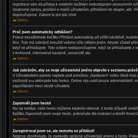
registrace vám dá přístup k ostatním službám nedostupným anonymním uživ
soukromé zprávy, posílání e-mailů uživatelům, přihlášení do skupin, atd. Vř
doporučujeme. Zabere to jen pár chvil.
Nahoru
Proč jsem automaticky odhlášen?
Pokud nezaškrtnete tlačítko
Přihlásit automaticky při příští návštěvě
, budete
fóru. Toto má zabránit zneužití vašeho účtu někým jiným. Abyste zůstali přihl
když se přihlašujete. Toto ovšem nedoporučujeme, když se přihlašujete z v
v knihovně, internetové kavárně, univerzitě atd.
Nahoru
Jak zabráním, aby se moje uživatelské jméno objevilo v seznamu právě
V Uživatelském panelu najdete pod položkou „Nastavení“ volbu
Skrýt moji 
možnosti
aktivujete tuto funkci. Online vás uvidí pouze administrátoři, 
Ano
započítáváni mezi skryté uživatele.
Nahoru
Zapomněl jsem heslo!
Nic se neděje, vaše heslo můžeme kdykoliv obnovit. V tomto případě zmáčk
tlačítko
Zapomněl jsem svoje heslo
, pokračujte dle instrukcí a téměř ihned 
Nahoru
Zaregistroval jsem se, ale nemohu se přihlásit!
Nejprve zkontrolujte, že zadáváte správné uživatelské jméno a heslo. Pok