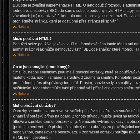
Co je BBCode?
BBCode je zvláštní implementace HTML. O jeho použití rozhoduje administr
jednotlivé příspěvky). BBCode sám o sobě je podobný stylu HTML, tagy js
závorkách [ a ] a nabízí větší kontrolu nad tím, co a jak se zobrazí. Pro víc
prohlédněte stránku, která je dostupná přes stránku přispívání.
Nahoru
Můžu používat HTML?
Bohužel nelze používat jakékoliv HTML formátování na tomto fóru a ani nel
administrátor však může definovat vlastní BBCode značky, které mohou HT
Nahoru
Co to jsou smajlíci (emotikony)?
Smajlíci, neboli emotikony jsou malé grafické obrázky, které se používají k 
malého kódu, např. :) znamená šťastný, :( znamená smutný. Kompletní sez
prohlédnout přes příspěvkový formulář. Prosím, snažte se tyto smajlíky nez
nečitelným. Moderátor může také případně váš příspěvek v tomto směru zm
Nahoru
Mohu přidávat obrázky?
Obrázky se mohou zobrazovat ve vašich příspěvcích, ačkoliv v současné d
k nahrání obrázků přímo na board. Z tohoto důvodu musíte uvést na takový
http://www.priklad.cz/muj-obrazek.png. Nemůžete vytvářet odkazy na obrá
(pokud to není veřejně přístupná stanice) nebo obrázky za prověřujícími m
nebo yahoo, zaheslované odkazy, atd. K zobrazení obrázku použijte buď B
HTML (je-li povoleno).