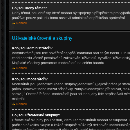
Co jsou ikony témat?
Ikony témat jsou obrázky, které mohou být spojeny s příspěvkem pro vyjád
používat pouze pokud k tomu nastavil administrátor příslušná oprávnění.
Nahoru
Uživatelské úrovně a skupiny
Kdo jsou administrátoři?
Administrátoři jsou lidé pověření nejvyšší kontrolou nad celým fórem. Tito 
chod boardu včetně povolování, zakazování uživatelů, vytváření uživatelsk
Mají také všechny pravomoci moderátorů na celém boardu.
Nahoru
Kdo jsou moderátoři?
Moderátoři jsou jednotlivci (nebo skupiny jednotlivců), jejichž práce je star
právo upravovat nebo mazat příspěvky, zamykat/odemykat, přesouvat, mazat
spravují. Obecně řečeno, moderátoři jsou od toho, aby lidé nepřispívali
mim
materiál.
Nahoru
Co jsou uživatelské skupiny?
Uživatelské skupiny jsou cestou, kterou administrátoři mohou seskupovat u
patřit do několika skupin a každé skupině může být definován individuální 