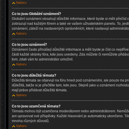
Nahoru
Co to jsou Globální oznámení?
Globální oznámení obsahují důležité informace, které byste si měli přečíst 
zobrazují nad každým fórem a také ve vašem uživatelském panelu. To, jestl
oznámení, záleží na nastavených oprávněních, které nastavují administrátoř
Nahoru
Co to jsou oznámení?
Oznámení často přinášejí důležité informace a měli byste je číst co nejdřív
části každé stránky fóra, kde jsou uvedeny. Zda můžete či nemůžete přidáv
tom, zdali vám to administrátor umožnil.
Nahoru
Co to jsou důležitá témata?
Důležitá témata se objevují na fóru hned pod oznámeními, ale pouze na prv
důležitá, takže si je přečtěte tam, kde jsou. Stejně jako u oznámení rozhoduj
mají právo přidávat důležitá témata.
Nahoru
Co to jsou uzamčená témata?
Témata mohou být uzamčena moderátorem nebo administrátorem. Nemůže
ani upravovat své příspěvky. Každé hlasování je automaticky ukončeno. 
mnoha různých důvodů.
Nahoru