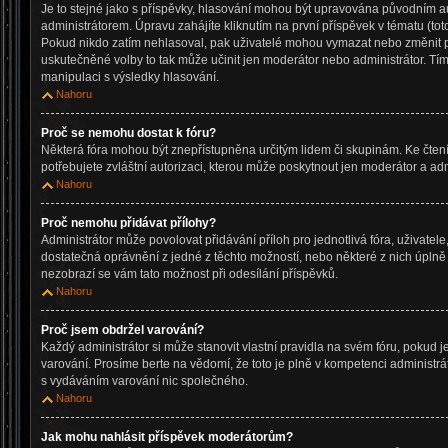
Je to stejné jako s příspěvky, hlasování mohou být upravována původním
administrátorem. Úpravu zahájíte kliknutím na první příspěvek v tématu (tot
Pokud nikdo zatím nehlasoval, pak uživatelé mohou vymazat nebo změnit po
uskutečněné volby to tak může učinit jen moderátor nebo administrátor. Tí
manipulaci s výsledky hlasování.
Nahoru
Proč se nemohu dostat k fóru?
Některá fóra mohou být znepřístupněna určitým lidem či skupinám. Ke čtení, 
potřebujete zvláštní autorizaci, kterou může poskytnout jen moderátor a admi
Nahoru
Proč nemohu přidávat přílohy?
Administrátor může povolovat přidávání příloh pro jednotlivá fóra, uživate
dostatečná oprávnění z jedné z těchto možností, nebo některé z nich úplně z
nezobrazí se vám tato možnost při odesílání příspěvků.
Nahoru
Proč jsem obdržel varování?
Každý administrátor si může stanovit vlastní pravidla na svém fóru, pokud 
varování. Prosíme berte na vědomí, že toto je plně v kompetenci administ
s vydáváním varování nic společného.
Nahoru
Jak mohu nahlásit příspěvek moderátorům?