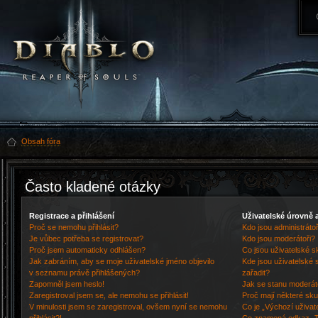
Obsah fóra
Často kladené otázky
Registrace a přihlášení
Uživatelské úrovně 
Proč se nemohu přihlásit?
Kdo jsou administrátoř
Je vůbec potřeba se registrovat?
Kdo jsou moderátoři?
Proč jsem automaticky odhlášen?
Co jsou uživatelské s
Jak zabráním, aby se moje uživatelské jméno objevilo
Kde jsou uživatelské 
v seznamu právě přihlášených?
zařadit?
Zapomněl jsem heslo!
Jak se stanu moderát
Zaregistroval jsem se, ale nemohu se přihlásit!
Proč mají některé sku
V minulosti jsem se zaregistroval, ovšem nyní se nemohu
Co je „Výchozí uživat