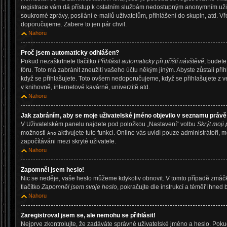
registrace vám dá přístup k ostatním službám nedostupným anonymním uživ
soukromé zprávy, posílání e-mailů uživatelům, přihlášení do skupin, atd. Vř
doporučujeme. Zabere to jen pár chvil.
Nahoru
Proč jsem automaticky odhlášen?
Pokud nezaškrtnete tlačítko
Přihlásit automaticky při příští návštěvě
, budete
fóru. Toto má zabránit zneužití vašeho účtu někým jiným. Abyste zůstali přihl
když se přihlašujete. Toto ovšem nedoporučujeme, když se přihlašujete z v
v knihovně, internetové kavárně, univerzitě atd.
Nahoru
Jak zabráním, aby se moje uživatelské jméno objevilo v seznamu právě
V Uživatelském panelu najdete pod položkou „Nastavení“ volbu
Skrýt moji 
možnosti
aktivujete tuto funkci. Online vás uvidí pouze administrátoři, 
Ano
započítáváni mezi skryté uživatele.
Nahoru
Zapomněl jsem heslo!
Nic se neděje, vaše heslo můžeme kdykoliv obnovit. V tomto případě zmáčk
tlačítko
Zapomněl jsem svoje heslo
, pokračujte dle instrukcí a téměř ihned 
Nahoru
Zaregistroval jsem se, ale nemohu se přihlásit!
Nejprve zkontrolujte, že zadáváte správné uživatelské jméno a heslo. Pok