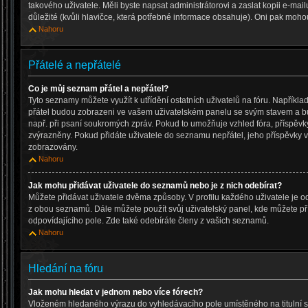
takového uživatele. Měli byste napsat administrátorovi a zaslat kopii e-mailu,
důležité (kvůli hlavičce, která potřebné informace obsahuje). Oni pak moho
Nahoru
Přátelé a nepřátelé
Co je můj seznam přátel a nepřátel?
Tyto seznamy můžete využít k utřídění ostatních uživatelů na fóru. Napřík
přátel budou zobrazeni ve vašem uživatelském panelu se svým stavem a bud
např. při psaní soukromých zpráv. Pokud to umožňuje vzhled fóra, příspěvk
zvýrazněny. Pokud přidáte uživatele do seznamu nepřátel, jeho příspěvky
zobrazovány.
Nahoru
Jak mohu přidávat uživatele do seznamů nebo je z nich odebírat?
Můžete přidávat uživatele dvěma způsoby. V profilu každého uživatele je o
z obou seznamů. Dále můžete použít svůj uživatelský panel, kde můžete p
odpovídajícího pole. Zde také odebíráte členy z vašich seznamů.
Nahoru
Hledání na fóru
Jak mohu hledat v jednom nebo více fórech?
Vloženém hledaného výrazu do vyhledávacího pole umístěného na titulní s