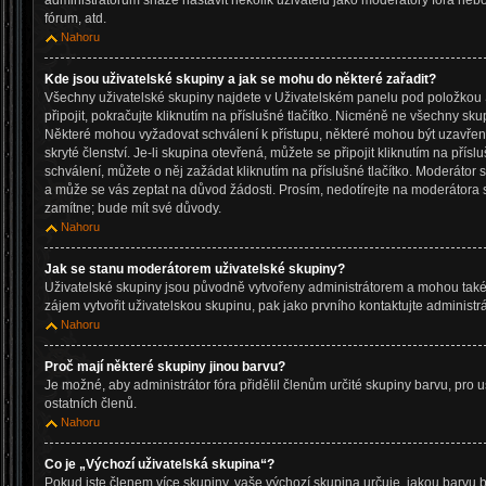
administrátorům snáze nastavit několik uživatelů jako moderátory fóra neb
fórum, atd.
Nahoru
Kde jsou uživatelské skupiny a jak se mohu do některé zařadit?
Všechny uživatelské skupiny najdete v Uživatelském panelu pod položkou S
připojit, pokračujte kliknutím na příslušné tlačítko. Nicméně ne všechny sku
Některé mohou vyžadovat schválení k přístupu, některé mohou být uzavře
skryté členství. Je-li skupina otevřená, můžete se připojit kliknutím na přísl
schválení, můžete o něj zažádat kliknutím na příslušné tlačítko. Moderátor 
a může se vás zeptat na důvod žádosti. Prosím, nedotírejte na moderátora 
zamítne; bude mít své důvody.
Nahoru
Jak se stanu moderátorem uživatelské skupiny?
Uživatelské skupiny jsou původně vytvořeny administrátorem a mohou také 
zájem vytvořit uživatelskou skupinu, pak jako prvního kontaktujte administ
Nahoru
Proč mají některé skupiny jinou barvu?
Je možné, aby administrátor fóra přidělil členům určité skupiny barvu, pro 
ostatních členů.
Nahoru
Co je „Výchozí uživatelská skupina“?
Pokud jste členem více skupiny, vaše výchozí skupina určuje, jakou barvu 