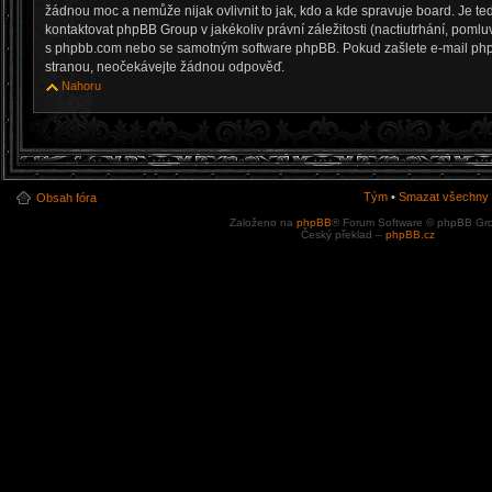
žádnou moc a nemůže nijak ovlivnit to jak, kdo a kde spravuje board. Je 
kontaktovat phpBB Group v jakékoliv právní záležitosti (nactiutrhání, pomlu
s phpbb.com nebo se samotným software phpBB. Pokud zašlete e-mail phpBB
stranou, neočekávejte žádnou odpověď.
Nahoru
Tým
•
Smazat všechny c
Obsah fóra
Založeno na
phpBB
® Forum Software © phpBB Gr
Český překlad –
phpBB.cz