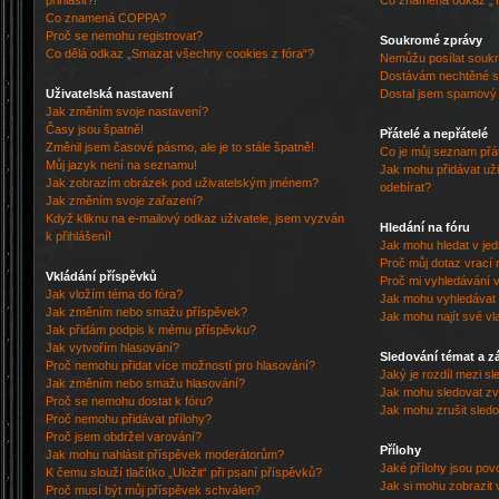
přihlásit?!
Co znamená odkaz „
Co znamená COPPA?
Proč se nemohu registrovat?
Soukromé zprávy
Co dělá odkaz „Smazat všechny cookies z fóra“?
Nemůžu posílat souk
Dostávám nechtěné s
Uživatelská nastavení
Dostal jsem spamový a
Jak změním svoje nastavení?
Časy jsou špatně!
Přátelé a nepřátelé
Změnil jsem časové pásmo, ale je to stále špatně!
Co je můj seznam přát
Můj jazyk není na seznamu!
Jak mohu přidávat uži
Jak zobrazím obrázek pod uživatelským jménem?
odebírat?
Jak změním svoje zařazení?
Když kliknu na e-mailový odkaz uživatele, jsem vyzván
Hledání na fóru
k přihlášení!
Jak mohu hledat v je
Proč můj dotaz vrací 
Vkládání příspěvků
Proč mi vyhledávání v
Jak vložím téma do fóra?
Jak mohu vyhledávat 
Jak změním nebo smažu příspěvek?
Jak mohu najít své vl
Jak přidám podpis k mému příspěvku?
Jak vytvořím hlasování?
Sledování témat a z
Proč nemohu přidat více možností pro hlasování?
Jaký je rozdíl mezi s
Jak změním nebo smažu hlasování?
Jak mohu sledovat zv
Proč se nemohu dostat k fóru?
Jak mohu zrušit sled
Proč nemohu přidávat přílohy?
Proč jsem obdržel varování?
Přílohy
Jak mohu nahlásit příspěvek moderátorům?
Jaké přílohy jsou pov
K čemu slouží tlačítko „Uložit“ při psaní příspěvků?
Jak si mohu zobrazit 
Proč musí být můj příspěvek schválen?