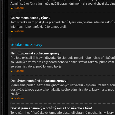
Administrátor fóra vám může udělit oprávnění menit si svou výchozí skupinu
Nahoru
Co znamená odkaz „Tým“?
Tato stránka vám poskytuje přehled členů týmu fóra, včetně administrátorů
informací, jako např. která fóra moderují.
Nahoru
Soukromé zprávy
Nemůžu posílat soukromé zprávy!
Pro toto existují tři hlavní důvody. Nejste registrovaní nebo nejste přihlášen
soukromých zpráv pro celý board nebo to administrátor zakázal přímo vám. 
se administrátora, proč to tomu tak je.
Nahoru
Dostávám nechtěné soukromé zprávy!
Plánujeme přidání seznamu ignorovaných uživatelů v systému zasílání sou
dostáváte takové zprávy, kontaktujte svého administrátora, který má tu moc 
zakázat.
Nahoru
Dostal jsem spamový a obtížný e-mail od někoho z fóra!
To je nám líto. Příspěvkové formuláře obsahují obranné mechanismy, který