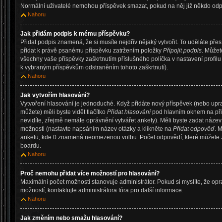
Normální uživatelé nemohou příspěvek smazat, pokud na něj již někdo od
Nahoru
Jak přidám podpis k mému příspěvku?
Přidat podpis znamená, že si musíte nejdřív nějaký vytvořit. To uděláte pře
přidat k právě psanému příspěvku zatržením položky
Připojit podpis
. Můžet
všechny vaše příspěvky zaškrtnutím příslušného políčka v nastavení profil
k vybraným příspěvkům odstraněním tohoto zaškrtnutí).
Nahoru
Jak vytvořím hlasování?
Vytvoření hlasování je jednoduché. Když přidáte nový příspěvek (nebo upr
můžete) měli byste vidět tlačítko
Přidat hlasování
pod hlavním oknem na při
nevidíte, zřejmě nemáte oprávnění vytvářet ankety). Měli byste zadat náze
možnosti (nastavte napsáním název otázky a klikněte na
Přidat odpověď
. 
anketu, kde 0 znamená neomezenou volbu. Počet odpovědí, které můžete za
boardu.
Nahoru
Proč nemohu přidat více možností pro hlasování?
Maximální počet možností stanovuje administrátor. Pokud si myslíte, že op
možností, kontaktujte administrátora fóra pro další informace.
Nahoru
Jak změním nebo smažu hlasování?