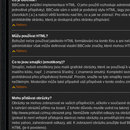
Co je BBCode?
BBCode je zvláštní implementace HTML. O jeho použití rozhoduje administr
jednotlivé příspěvky). BBCode sám o sobě je podobný stylu HTML, tagy js
závorkách [ a ] a nabízí větší kontrolu nad tím, co a jak se zobrazí. Pro víc
prohlédněte stránku, která je dostupná přes stránku přispívání.
Nahoru
Můžu používat HTML?
Bohužel nelze používat jakékoliv HTML formátování na tomto fóru a ani nel
administrátor však může definovat vlastní BBCode značky, které mohou HT
Nahoru
Co to jsou smajlíci (emotikony)?
Smajlíci, neboli emotikony jsou malé grafické obrázky, které se používají k 
malého kódu, např. :) znamená šťastný, :( znamená smutný. Kompletní sez
prohlédnout přes příspěvkový formulář. Prosím, snažte se tyto smajlíky nez
nečitelným. Moderátor může také případně váš příspěvek v tomto směru zm
Nahoru
Mohu přidávat obrázky?
Obrázky se mohou zobrazovat ve vašich příspěvcích, ačkoliv v současné d
k nahrání obrázků přímo na board. Z tohoto důvodu musíte uvést na takový
http://www.priklad.cz/muj-obrazek.png. Nemůžete vytvářet odkazy na obrá
(pokud to není veřejně přístupná stanice) nebo obrázky za prověřujícími m
nebo yahoo, zaheslované odkazy, atd. K zobrazení obrázku použijte buď B
HTML (je-li povoleno).