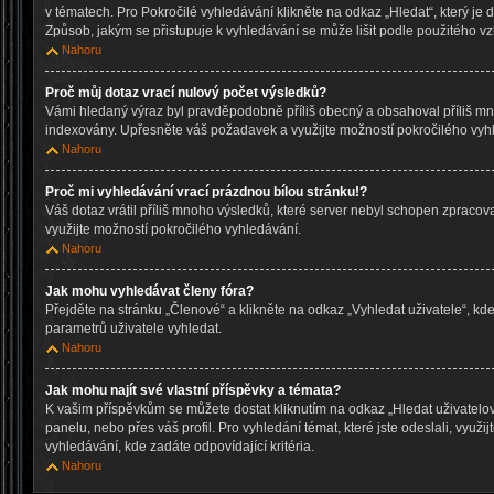
v tématech. Pro Pokročilé vyhledávání klikněte na odkaz „Hledat“, který je 
Způsob, jakým se přistupuje k vyhledávání se může lišit podle použitého vz
Nahoru
Proč můj dotaz vrací nulový počet výsledků?
Vámi hledaný výraz byl pravděpodobně příliš obecný a obsahoval příliš mn
indexovány. Upřesněte váš požadavek a využijte možností pokročilého vyh
Nahoru
Proč mi vyhledávání vrací prázdnou bílou stránku!?
Váš dotaz vrátil příliš mnoho výsledků, které server nebyl schopen zpraco
využijte možností pokročilého vyhledávání.
Nahoru
Jak mohu vyhledávat členy fóra?
Přejděte na stránku „Členové“ a klikněte na odkaz „Vyhledat uživatele“, k
parametrů uživatele vyhledat.
Nahoru
Jak mohu najít své vlastní příspěvky a témata?
K vašim příspěvkům se můžete dostat kliknutím na odkaz „Hledat uživatelo
panelu, nebo přes váš profil. Pro vyhledání témat, které jste odeslali, využi
vyhledávání, kde zadáte odpovídající kritéria.
Nahoru