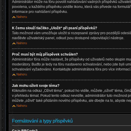
Administrátor může na fóru povolit nahlašování vadných příspěvků uživatel
povolena, u každého příspěvku uvidíte ikonu, která vás přivede na formulá
informace pro nahlášení příspěvku.
Nahoru
K čemu slouží tlačítko „Uložit“ při psaní příspěvků?
Tato možnost vám umožňuje uložit si rozepsané zprávy pro pozdější odeslán
navštivte uživatelský panel, odkud jsou dostupné odpovídající nástroje.
Nahoru
Proč musí být můj příspěvek schválen?
Administrátor fóra může nastavit, že příspěvky od uživatelů nebo skupin m
moderátory. Buďto je tedy na fóru nastaveno schvalování, nebo jste byli umí
schvalování vyžadováno. Kontaktujte administrátora fóra pro více informací
Nahoru
Jak mohu oživit svoje téma?
Kliknutím na odkaz „Oživit téma“, pokud ho vidíte, můžete „oživit“ téma, čí
v přehledu témat. Pokud tento odkaz nevidíte, administrátor tuto možnost
můžete „oživit“ také přidáním nového příspěvku, ale dbejte na to, abyste nep
Nahoru
Formátování a typy příspěvků