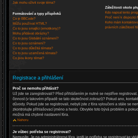
Jak mohu oživit svoje téma?
Záležitosti okolo p
Kdo napsal tento pro
Formátování a typy příspěvků
Proč není k dispozici
Co je BBCode?
Koho mám kontaktovat
Můžu používat HTML?
právních záležitostí f
Co to jsou smajlíci (emotikony)?
Mohu přidávat obrázky?
Co to jsou Globální oznámení?
Co to jsou oznámení?
Co to jsou důležitá témata?
Co to jsou uzamčená témata?
Co jsou ikony témat?
Registrace a přihlášení
Proč se nemohu přihlásit?
Už jste se zaregistrovali? Před přihlášením je nutné se nejdříve registrova
činnost (v takovém případě se tato skutečnost zobrazí)? Pokud ano, kontaktu
důvody. Pokud jste se registrovali, nebyli jste z fóra vyloučeni a stále se ne
zkontrolujte přihlašovací jméno a heslo. Obvykle toto bývá problém a pokud 
možná má chybné nastavení fóra.
Nahoru
Je vůbec potřeba se registrovat?
Nemusíte. Je na administrátorovi fóra, jestli je potřeba se registrovat ke v