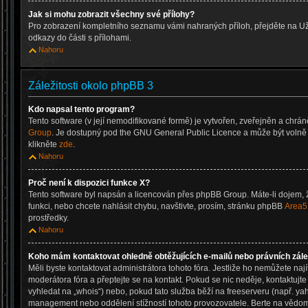
Jak si mohu zobrazit všechny své přílohy?
Pro zobrazení kompletního seznamu vámi nahraných příloh, přejděte na Už
odkazy do části s přílohami.
Nahoru
Záležitosti okolo phpBB 3
Kdo napsal tento program?
Tento software (v její nemodifikované formě) je vytvořen, zveřejněn a chrá
Group
. Je dostupný pod the GNU General Public Licence a může být volně d
klikněte
zde
.
Nahoru
Proč není k dispozici funkce X?
Tento software byl napsán a licencován přes phpBB Group. Máte-li dojem, ž
funkci, nebo chcete nahlásit chybu, navštivte, prosím, stránku phpBB
Area5
prostředky.
Nahoru
Koho mám kontaktovat ohledně obtěžujících e-mailů nebo právních zálež
Měli byste kontaktovat administrátora tohoto fóra. Jestliže ho nemůžete nají
moderátora fóra a přeptejte se na kontakt. Pokud se nic neděje, kontaktujt
vyhledat na „whois“) nebo, pokud tato služba běží na freeserveru (např. ya
management nebo oddělení stížností tohoto provozovatele. Berte na věd