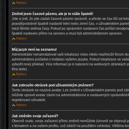
Nahoru
Změnil jsem časové pásmo, ale je to stále špatně!
Jste si jisti, že jste zadali časové pásmo správně, a přesto se čas liší od to
pravděpodobně špatně nastavili letní nebo zimní čas, v uživatelském pane
mezi těmito dvěma časy. Pokud po správném nastavení čas pořád neodpov
špatně nastaven přímo na serveru a musí být administrátorem opraven.
Nahoru
Můj jazyk není na seznamu!
Administrátor nenainstaloval vaši lokalizaci nebo nikdo nepřeložil fórum d
administrátora požádat o instalaci vašeho jazyka. Pokud lokalizace ve vaš
vytvořit nový překlad. Více informací je k nalezení na webových stránkách
fóra dole).
Nahoru
Jak zobrazím obrázek pod uživatelským jménem?
Tento obrázek se nazývá avatar. Lze změnit v Uživatelském panelu pod zálo
můžete upravit avatar závisí na administrátorovi a nastavených oprávněníc
registrovaní uživatelé.
Nahoru
Jak změním svoje zařazení?
Obecně vzato, svoje zařazení přímo změnit nemůžete (úrovně se objevují
v tématech a na vašem profilu, což záleží na použitém vzhledu). Většina b