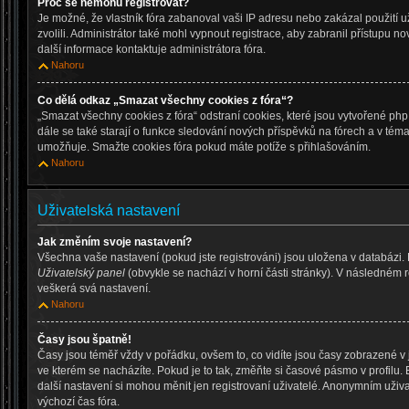
Proč se nemohu registrovat?
Je možné, že vlastník fóra zabanoval vaši IP adresu nebo zakázal použití už
zvolili. Administrátor také mohl vypnout registrace, aby zabranil přístupu n
další informace kontaktuje administrátora fóra.
Nahoru
Co dělá odkaz „Smazat všechny cookies z fóra“?
„Smazat všechny cookies z fóra“ odstraní cookies, které jsou vytvořené php
dále se také starají o funkce sledování nových příspěvků na fórech a v téma
umožňuje. Smažte cookies fóra pokud máte potíže s přihlašováním.
Nahoru
Uživatelská nastavení
Jak změním svoje nastavení?
Všechna vaše nastavení (pokud jste registrováni) jsou uložena v databázi.
Uživatelský panel
(obvykle se nachází v horní části stránky). V následném 
veškerá svá nastavení.
Nahoru
Časy jsou špatně!
Časy jsou téměř vždy v pořádku, ovšem to, co vidíte jsou časy zobrazené 
ve kterém se nacházíte. Pokud je to tak, změňte si časové pásmo v profilu
další nastavení si mohou měnit jen registrovaní uživatelé. Anonymním uži
výchozí čas fóra.