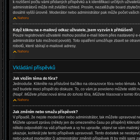
k rozlišení počtu vámi přidaných příspěvků a k identifikaci určitých uživate
administrátorů může mít zvláštní vzhled. Prosím, nezatěžujte board zbytečn
dosáhli vyšší úrovně. Moderátor nebo administrátor pak může počet vašich p
Nahoru
Když kliknu na e-mailový odkaz uživatele, jsem vyzván k přihlášení!
Pouze registrovaní uživatelé mohou posílat e-mail lidem přes nastavený e-
administrátor tuto možnost povolil). Toto opatření umožňuje zbavit se otr
robotů, které sbírají e-mailové adresy.
Nahoru
Vkládání příspěvků
Jak vložím téma do fóra?
Jednoduše. Klikněte na příslušné tlačítko na obrazovce fóra nebo tématu. 
než budete moci přispět do diskuze. To, co vám je povoleno můžete vidět n
(Např.
Můžete přidat nová téma do tohoto fóra, Můžete hlasovat v tomto fóru
Nahoru
Jak změním nebo smažu příspěvek?
V případě, že nejste moderátor nebo administrátor, tak můžete upravovat n
Můžete upravit zprávu (někdy jen do omezeného času po přispění) kliknutí
někdo odpověděl na váš příspěvek a vy ho upravíte, objeví se vám malinký 
ukazuje, kolikrát jste tento příspěvek upravovali. Tento dodatek se neobje
nebo pokud moderátor či administrátor změnili příspěvek (ti by měli sami za