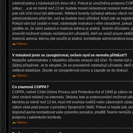
odehrát jedna z následujících dvou věcí. Pokud je umožněna podpora COPPA a
odkaz
…a je mi méně než 13 let
, budete muset následovat zaslané instrukc
pak váš účet musí být aktivován. Některé boardy vyžadují aktivaci všech no
administrátorem před tím, než se budete moci přihlásit. Když jste se registro
Pokud vám byl zaslán e-mail, následujte instrukce v něm obsažené, pokud j
ujistěte se, že vámi zadaná e-mailová adresa je platná. Jedním důvodem, p
zmenšit možnost výskytu
nežádoucích
uživatelů, kteří se snaží pouze obtěžov
mailová adresa, kterou jste použili je platná, kontaktujte administrátora boa
Nahoru
V minulosti jsem se zaregistroval, ovšem nyní se nemohu přihlásit?!
Nejspíše administrátor z nějakého důvodu smazal váš účet. To mohlo být z 
žádný příspěvek. Je to obvyklé, že se pravidelně odstraňují uživatelé, kteří
velikost databáze. Zkuste se zaregistrovat znovu a zapojte se do diskuzí.
Nahoru
Co znamená COPPA?
COPPA, neboli Child Online Privacy and Protection Act of 1998 je zákon ve
úkol chránit mládež na internetu. Stránky, kde je potencionální možnost ukl
kterému je méně než 13 let, musí mít souhlas rodičů nebo zákonných zástupc
zákon však platí pouze v jurisdikci Spojených Států. Pokud si nejste jisti, jest
doporučujeme kontaktovat vaše právního poradce, phpBB Teams nemůže a
podporu v jakémkoliv kontextu.
Nahoru