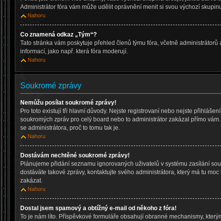
Administrátor fóra vám může udělit oprávnění menit si svou výchozí skupinu
Nahoru
Co znamená odkaz „Tým“?
Tato stránka vám poskytuje přehled členů týmu fóra, včetně administrátorů
informací, jako např. která fóra moderují.
Nahoru
Soukromé zprávy
Nemůžu posílat soukromé zprávy!
Pro toto existují tři hlavní důvody. Nejste registrovaní nebo nejste přihlášen
soukromých zpráv pro celý board nebo to administrátor zakázal přímo vám. 
se administrátora, proč to tomu tak je.
Nahoru
Dostávám nechtěné soukromé zprávy!
Plánujeme přidání seznamu ignorovaných uživatelů v systému zasílání sou
dostáváte takové zprávy, kontaktujte svého administrátora, který má tu moc 
zakázat.
Nahoru
Dostal jsem spamový a obtížný e-mail od někoho z fóra!
To je nám líto. Příspěvkové formuláře obsahují obranné mechanismy, který