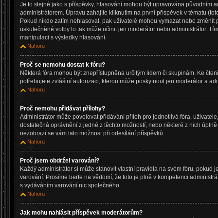
Je to stejné jako s příspěvky, hlasování mohou být upravována původním
administrátorem. Úpravu zahájíte kliknutím na první příspěvek v tématu (tot
Pokud nikdo zatím nehlasoval, pak uživatelé mohou vymazat nebo změnit po
uskutečněné volby to tak může učinit jen moderátor nebo administrátor. Tí
manipulaci s výsledky hlasování.
Nahoru
Proč se nemohu dostat k fóru?
Některá fóra mohou být znepřístupněna určitým lidem či skupinám. Ke čtení, 
potřebujete zvláštní autorizaci, kterou může poskytnout jen moderátor a admi
Nahoru
Proč nemohu přidávat přílohy?
Administrátor může povolovat přidávání příloh pro jednotlivá fóra, uživate
dostatečná oprávnění z jedné z těchto možností, nebo některé z nich úplně z
nezobrazí se vám tato možnost při odesílání příspěvků.
Nahoru
Proč jsem obdržel varování?
Každý administrátor si může stanovit vlastní pravidla na svém fóru, pokud 
varování. Prosíme berte na vědomí, že toto je plně v kompetenci administ
s vydáváním varování nic společného.
Nahoru
Jak mohu nahlásit příspěvek moderátorům?