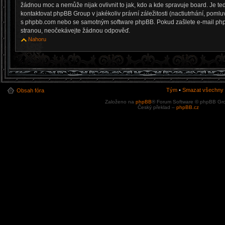
žádnou moc a nemůže nijak ovlivnit to jak, kdo a kde spravuje board. Je 
kontaktovat phpBB Group v jakékoliv právní záležitosti (nactiutrhání, pomlu
s phpbb.com nebo se samotným software phpBB. Pokud zašlete e-mail phpBB
stranou, neočekávejte žádnou odpověď.
Nahoru
Tým
•
Smazat všechny c
Obsah fóra
Založeno na
phpBB
® Forum Software © phpBB Gr
Český překlad –
phpBB.cz