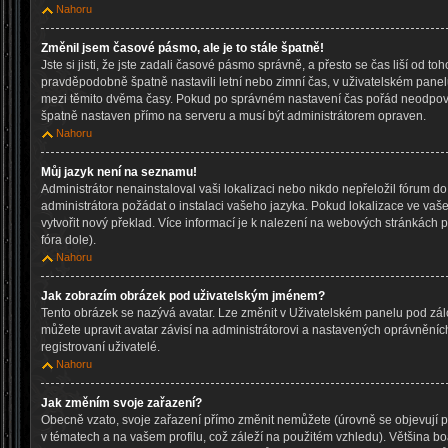
Nahoru
Změnil jsem časové pásmo, ale je to stále špatně!
Jste si jisti, že jste zadali časové pásmo správně, a přesto se čas liší od to
pravděpodobně špatně nastavili letní nebo zimní čas, v uživatelském pane
mezi těmito dvěma časy. Pokud po správném nastavení čas pořád neodpov
špatně nastaven přímo na serveru a musí být administrátorem opraven.
Nahoru
Můj jazyk není na seznamu!
Administrátor nenainstaloval vaši lokalizaci nebo nikdo nepřeložil fórum d
administrátora požádat o instalaci vašeho jazyka. Pokud lokalizace ve vaš
vytvořit nový překlad. Více informací je k nalezení na webových stránkách
fóra dole).
Nahoru
Jak zobrazím obrázek pod uživatelským jménem?
Tento obrázek se nazývá avatar. Lze změnit v Uživatelském panelu pod zálo
můžete upravit avatar závisí na administrátorovi a nastavených oprávněníc
registrovaní uživatelé.
Nahoru
Jak změním svoje zařazení?
Obecně vzato, svoje zařazení přímo změnit nemůžete (úrovně se objevují
v tématech a na vašem profilu, což záleží na použitém vzhledu). Většina b