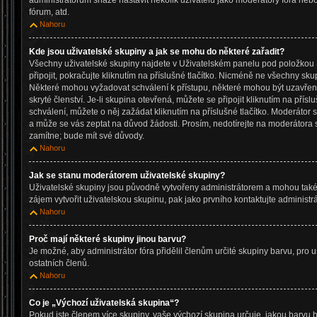
administrátorům snáze nastavit několik uživatelů jako moderátory fóra neb
fórum, atd.
Nahoru
Kde jsou uživatelské skupiny a jak se mohu do některé zařadit?
Všechny uživatelské skupiny najdete v Uživatelském panelu pod položkou S
připojit, pokračujte kliknutím na příslušné tlačítko. Nicméně ne všechny sku
Některé mohou vyžadovat schválení k přístupu, některé mohou být uzavře
skryté členství. Je-li skupina otevřená, můžete se připojit kliknutím na přísl
schválení, můžete o něj zažádat kliknutím na příslušné tlačítko. Moderátor 
a může se vás zeptat na důvod žádosti. Prosím, nedotírejte na moderátora 
zamítne; bude mít své důvody.
Nahoru
Jak se stanu moderátorem uživatelské skupiny?
Uživatelské skupiny jsou původně vytvořeny administrátorem a mohou také 
zájem vytvořit uživatelskou skupinu, pak jako prvního kontaktujte administ
Nahoru
Proč mají některé skupiny jinou barvu?
Je možné, aby administrátor fóra přidělil členům určité skupiny barvu, pro 
ostatních členů.
Nahoru
Co je „Výchozí uživatelská skupina“?
Pokud jste členem více skupiny, vaše výchozí skupina určuje, jakou barvu 