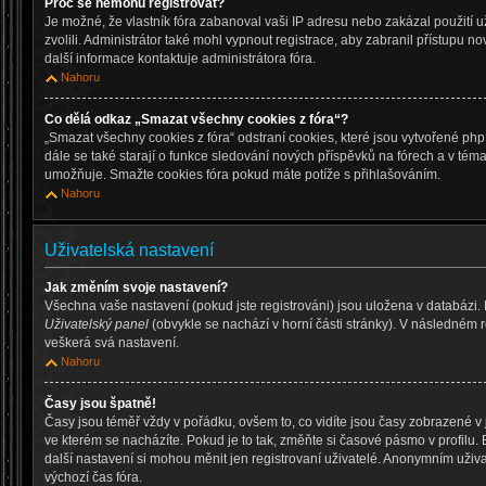
Proč se nemohu registrovat?
Je možné, že vlastník fóra zabanoval vaši IP adresu nebo zakázal použití už
zvolili. Administrátor také mohl vypnout registrace, aby zabranil přístupu n
další informace kontaktuje administrátora fóra.
Nahoru
Co dělá odkaz „Smazat všechny cookies z fóra“?
„Smazat všechny cookies z fóra“ odstraní cookies, které jsou vytvořené php
dále se také starají o funkce sledování nových příspěvků na fórech a v téma
umožňuje. Smažte cookies fóra pokud máte potíže s přihlašováním.
Nahoru
Uživatelská nastavení
Jak změním svoje nastavení?
Všechna vaše nastavení (pokud jste registrováni) jsou uložena v databázi.
Uživatelský panel
(obvykle se nachází v horní části stránky). V následném 
veškerá svá nastavení.
Nahoru
Časy jsou špatně!
Časy jsou téměř vždy v pořádku, ovšem to, co vidíte jsou časy zobrazené 
ve kterém se nacházíte. Pokud je to tak, změňte si časové pásmo v profilu
další nastavení si mohou měnit jen registrovaní uživatelé. Anonymním uži
výchozí čas fóra.