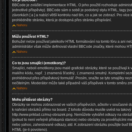
Co je BBCode?
BBCode je zvláštní implementace HTML. O jeho použití rozhoduje administr
jednotlivé příspěvky). BBCode sám o sobě je podobný stylu HTML, tagy js
závorkách [ a ] a nabízí větší kontrolu nad tím, co a jak se zobrazí. Pro víc
prohlédněte stránku, která je dostupná přes stránku přispívání.
Nahoru
Můžu používat HTML?
Bohužel nelze používat jakékoliv HTML formátování na tomto fóru a ani nel
administrátor však může definovat vlastní BBCode značky, které mohou HT
Nahoru
Co to jsou smajlíci (emotikony)?
Smajlíci, neboli emotikony jsou malé grafické obrázky, které se používají k 
malého kódu, např. :) znamená šťastný, :( znamená smutný. Kompletní sez
prohlédnout přes příspěvkový formulář. Prosím, snažte se tyto smajlíky nez
nečitelným. Moderátor může také případně váš příspěvek v tomto směru zm
Nahoru
Mohu přidávat obrázky?
Obrázky se mohou zobrazovat ve vašich příspěvcích, ačkoliv v současné d
k nahrání obrázků přímo na board. Z tohoto důvodu musíte uvést na takový
http://www.priklad.cz/muj-obrazek.png. Nemůžete vytvářet odkazy na obrá
(pokud to není veřejně přístupná stanice) nebo obrázky za prověřujícími m
nebo yahoo, zaheslované odkazy, atd. K zobrazení obrázku použijte buď B
HTML (je-li povoleno).