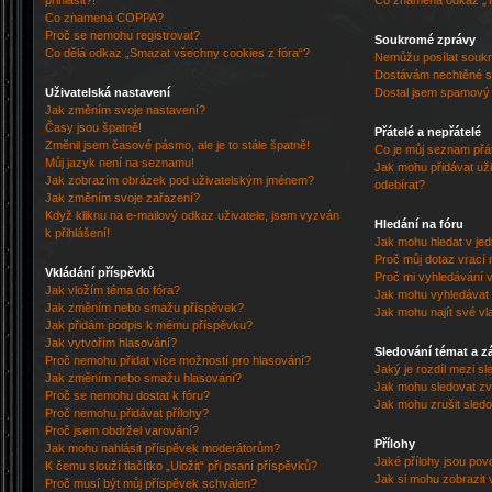
přihlásit?!
Co znamená odkaz „
Co znamená COPPA?
Proč se nemohu registrovat?
Soukromé zprávy
Co dělá odkaz „Smazat všechny cookies z fóra“?
Nemůžu posílat souk
Dostávám nechtěné s
Uživatelská nastavení
Dostal jsem spamový a
Jak změním svoje nastavení?
Časy jsou špatně!
Přátelé a nepřátelé
Změnil jsem časové pásmo, ale je to stále špatně!
Co je můj seznam přát
Můj jazyk není na seznamu!
Jak mohu přidávat uži
Jak zobrazím obrázek pod uživatelským jménem?
odebírat?
Jak změním svoje zařazení?
Když kliknu na e-mailový odkaz uživatele, jsem vyzván
Hledání na fóru
k přihlášení!
Jak mohu hledat v je
Proč můj dotaz vrací 
Vkládání příspěvků
Proč mi vyhledávání v
Jak vložím téma do fóra?
Jak mohu vyhledávat 
Jak změním nebo smažu příspěvek?
Jak mohu najít své vl
Jak přidám podpis k mému příspěvku?
Jak vytvořím hlasování?
Sledování témat a z
Proč nemohu přidat více možností pro hlasování?
Jaký je rozdíl mezi s
Jak změním nebo smažu hlasování?
Jak mohu sledovat zv
Proč se nemohu dostat k fóru?
Jak mohu zrušit sled
Proč nemohu přidávat přílohy?
Proč jsem obdržel varování?
Přílohy
Jak mohu nahlásit příspěvek moderátorům?
Jaké přílohy jsou pov
K čemu slouží tlačítko „Uložit“ při psaní příspěvků?
Jak si mohu zobrazit 
Proč musí být můj příspěvek schválen?