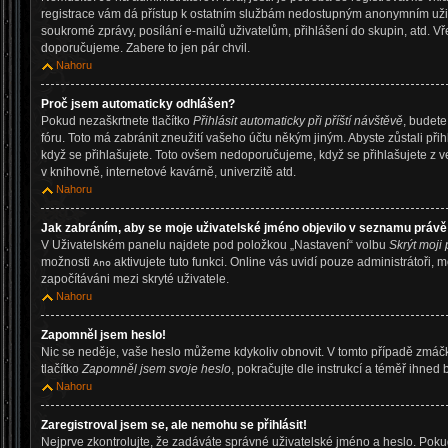
registrace vám dá přístup k ostatním službám nedostupným anonymním uživ
soukromé zprávy, posílání e-mailů uživatelům, přihlášení do skupin, atd. Vř
doporučujeme. Zabere to jen pár chvil.
Nahoru
Proč jsem automaticky odhlášen?
Pokud nezaškrtnete tlačítko
Přihlásit automaticky při příští návštěvě
, budete
fóru. Toto má zabránit zneužití vašeho účtu někým jiným. Abyste zůstali přihl
když se přihlašujete. Toto ovšem nedoporučujeme, když se přihlašujete z v
v knihovně, internetové kavárně, univerzitě atd.
Nahoru
Jak zabráním, aby se moje uživatelské jméno objevilo v seznamu právě
V Uživatelském panelu najdete pod položkou „Nastavení“ volbu
Skrýt moji 
možnosti
aktivujete tuto funkci. Online vás uvidí pouze administrátoři, 
Ano
započítáváni mezi skryté uživatele.
Nahoru
Zapomněl jsem heslo!
Nic se neděje, vaše heslo můžeme kdykoliv obnovit. V tomto případě zmáčk
tlačítko
Zapomněl jsem svoje heslo
, pokračujte dle instrukcí a téměř ihned 
Nahoru
Zaregistroval jsem se, ale nemohu se přihlásit!
Nejprve zkontrolujte, že zadáváte správné uživatelské jméno a heslo. Pok