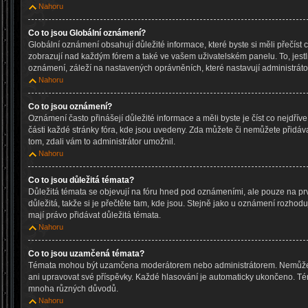
Nahoru
Co to jsou Globální oznámení?
Globální oznámení obsahují důležité informace, které byste si měli přečíst 
zobrazují nad každým fórem a také ve vašem uživatelském panelu. To, jestl
oznámení, záleží na nastavených oprávněních, které nastavují administrátoř
Nahoru
Co to jsou oznámení?
Oznámení často přinášejí důležité informace a měli byste je číst co nejdřív
části každé stránky fóra, kde jsou uvedeny. Zda můžete či nemůžete přidáv
tom, zdali vám to administrátor umožnil.
Nahoru
Co to jsou důležitá témata?
Důležitá témata se objevují na fóru hned pod oznámeními, ale pouze na prv
důležitá, takže si je přečtěte tam, kde jsou. Stejně jako u oznámení rozhoduj
mají právo přidávat důležitá témata.
Nahoru
Co to jsou uzamčená témata?
Témata mohou být uzamčena moderátorem nebo administrátorem. Nemůže
ani upravovat své příspěvky. Každé hlasování je automaticky ukončeno. 
mnoha různých důvodů.
Nahoru