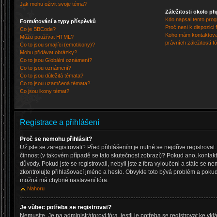
Jak mohu oživit svoje téma?
Záležitosti okolo p
Kdo napsal tento pro
Formátování a typy příspěvků
Proč není k dispozici
Co je BBCode?
Koho mám kontaktovat
Můžu používat HTML?
právních záležitostí f
Co to jsou smajlíci (emotikony)?
Mohu přidávat obrázky?
Co to jsou Globální oznámení?
Co to jsou oznámení?
Co to jsou důležitá témata?
Co to jsou uzamčená témata?
Co jsou ikony témat?
Registrace a přihlášení
Proč se nemohu přihlásit?
Už jste se zaregistrovali? Před přihlášením je nutné se nejdříve registrova
činnost (v takovém případě se tato skutečnost zobrazí)? Pokud ano, kontaktu
důvody. Pokud jste se registrovali, nebyli jste z fóra vyloučeni a stále se ne
zkontrolujte přihlašovací jméno a heslo. Obvykle toto bývá problém a pokud 
možná má chybné nastavení fóra.
Nahoru
Je vůbec potřeba se registrovat?
Nemusíte. Je na administrátorovi fóra, jestli je potřeba se registrovat ke v