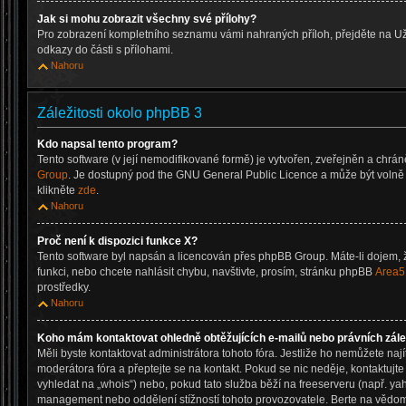
Jak si mohu zobrazit všechny své přílohy?
Pro zobrazení kompletního seznamu vámi nahraných příloh, přejděte na Už
odkazy do části s přílohami.
Nahoru
Záležitosti okolo phpBB 3
Kdo napsal tento program?
Tento software (v její nemodifikované formě) je vytvořen, zveřejněn a chrá
Group
. Je dostupný pod the GNU General Public Licence a může být volně d
klikněte
zde
.
Nahoru
Proč není k dispozici funkce X?
Tento software byl napsán a licencován přes phpBB Group. Máte-li dojem, ž
funkci, nebo chcete nahlásit chybu, navštivte, prosím, stránku phpBB
Area5
prostředky.
Nahoru
Koho mám kontaktovat ohledně obtěžujících e-mailů nebo právních zálež
Měli byste kontaktovat administrátora tohoto fóra. Jestliže ho nemůžete nají
moderátora fóra a přeptejte se na kontakt. Pokud se nic neděje, kontaktujt
vyhledat na „whois“) nebo, pokud tato služba běží na freeserveru (např. ya
management nebo oddělení stížností tohoto provozovatele. Berte na věd