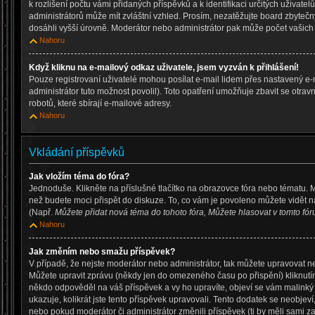
k rozlišení počtu vámi přidaných příspěvků a k identifikaci určitých uživate
administrátorů může mít zvláštní vzhled. Prosím, nezatěžujte board zbytečn
dosáhli vyšší úrovně. Moderátor nebo administrátor pak může počet vašich p
Nahoru
Když kliknu na e-mailový odkaz uživatele, jsem vyzván k přihlášení!
Pouze registrovaní uživatelé mohou posílat e-mail lidem přes nastavený e-
administrátor tuto možnost povolil). Toto opatření umožňuje zbavit se otr
robotů, které sbírají e-mailové adresy.
Nahoru
Vkládání příspěvků
Jak vložím téma do fóra?
Jednoduše. Klikněte na příslušné tlačítko na obrazovce fóra nebo tématu. 
než budete moci přispět do diskuze. To, co vám je povoleno můžete vidět n
(Např.
Můžete přidat nová téma do tohoto fóra, Můžete hlasovat v tomto fóru
Nahoru
Jak změním nebo smažu příspěvek?
V případě, že nejste moderátor nebo administrátor, tak můžete upravovat n
Můžete upravit zprávu (někdy jen do omezeného času po přispění) kliknutí
někdo odpověděl na váš příspěvek a vy ho upravíte, objeví se vám malinký 
ukazuje, kolikrát jste tento příspěvek upravovali. Tento dodatek se neobje
nebo pokud moderátor či administrátor změnili příspěvek (ti by měli sami za