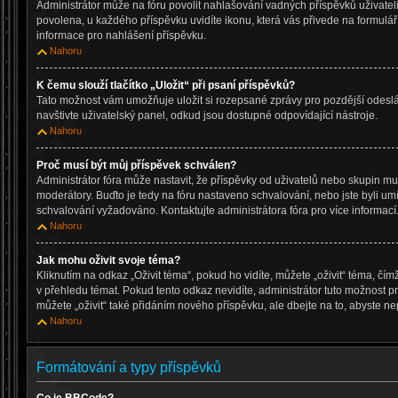
Administrátor může na fóru povolit nahlašování vadných příspěvků uživatel
povolena, u každého příspěvku uvidíte ikonu, která vás přivede na formulá
informace pro nahlášení příspěvku.
Nahoru
K čemu slouží tlačítko „Uložit“ při psaní příspěvků?
Tato možnost vám umožňuje uložit si rozepsané zprávy pro pozdější odeslán
navštivte uživatelský panel, odkud jsou dostupné odpovídající nástroje.
Nahoru
Proč musí být můj příspěvek schválen?
Administrátor fóra může nastavit, že příspěvky od uživatelů nebo skupin m
moderátory. Buďto je tedy na fóru nastaveno schvalování, nebo jste byli umí
schvalování vyžadováno. Kontaktujte administrátora fóra pro více informací
Nahoru
Jak mohu oživit svoje téma?
Kliknutím na odkaz „Oživit téma“, pokud ho vidíte, můžete „oživit“ téma, čí
v přehledu témat. Pokud tento odkaz nevidíte, administrátor tuto možnost
můžete „oživit“ také přidáním nového příspěvku, ale dbejte na to, abyste nep
Nahoru
Formátování a typy příspěvků