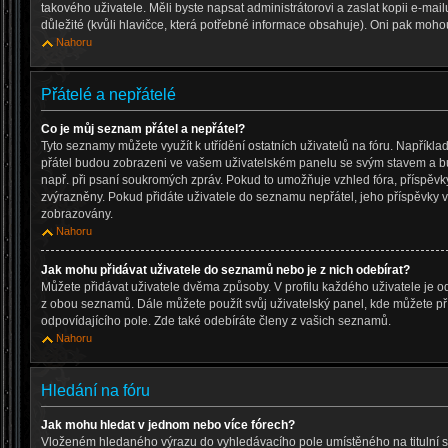
takového uživatele. Měli byste napsat administrátorovi a zaslat kopii e-mailu,
důležité (kvůli hlavičce, která potřebné informace obsahuje). Oni pak moho
Nahoru
Přátelé a nepřátelé
Co je můj seznam přátel a nepřátel?
Tyto seznamy můžete využít k utřídění ostatních uživatelů na fóru. Napřík
přátel budou zobrazeni ve vašem uživatelském panelu se svým stavem a bud
např. při psaní soukromých zpráv. Pokud to umožňuje vzhled fóra, příspěvk
zvýrazněny. Pokud přidáte uživatele do seznamu nepřátel, jeho příspěvky
zobrazovány.
Nahoru
Jak mohu přidávat uživatele do seznamů nebo je z nich odebírat?
Můžete přidávat uživatele dvěma způsoby. V profilu každého uživatele je o
z obou seznamů. Dále můžete použít svůj uživatelský panel, kde můžete p
odpovídajícího pole. Zde také odebíráte členy z vašich seznamů.
Nahoru
Hledání na fóru
Jak mohu hledat v jednom nebo více fórech?
Vloženém hledaného výrazu do vyhledávacího pole umístěného na titulní s