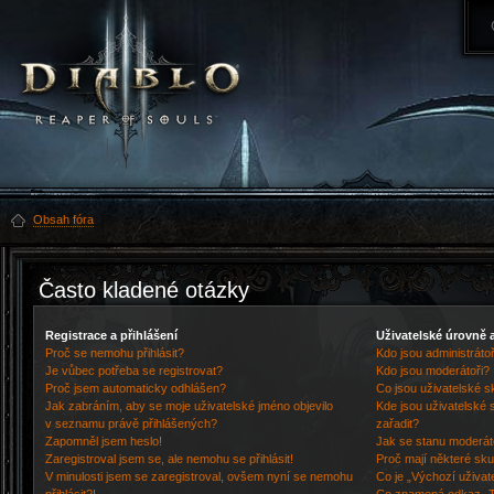
Obsah fóra
Často kladené otázky
Registrace a přihlášení
Uživatelské úrovně 
Proč se nemohu přihlásit?
Kdo jsou administrátoř
Je vůbec potřeba se registrovat?
Kdo jsou moderátoři?
Proč jsem automaticky odhlášen?
Co jsou uživatelské s
Jak zabráním, aby se moje uživatelské jméno objevilo
Kde jsou uživatelské 
v seznamu právě přihlášených?
zařadit?
Zapomněl jsem heslo!
Jak se stanu moderát
Zaregistroval jsem se, ale nemohu se přihlásit!
Proč mají některé sku
V minulosti jsem se zaregistroval, ovšem nyní se nemohu
Co je „Výchozí uživat