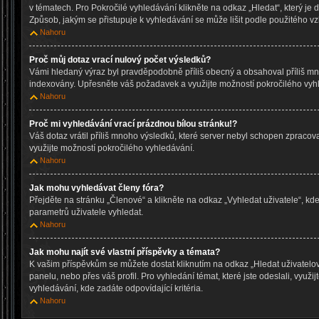
v tématech. Pro Pokročilé vyhledávání klikněte na odkaz „Hledat“, který je 
Způsob, jakým se přistupuje k vyhledávání se může lišit podle použitého vz
Nahoru
Proč můj dotaz vrací nulový počet výsledků?
Vámi hledaný výraz byl pravděpodobně příliš obecný a obsahoval příliš mn
indexovány. Upřesněte váš požadavek a využijte možností pokročilého vyh
Nahoru
Proč mi vyhledávání vrací prázdnou bílou stránku!?
Váš dotaz vrátil příliš mnoho výsledků, které server nebyl schopen zpraco
využijte možností pokročilého vyhledávání.
Nahoru
Jak mohu vyhledávat členy fóra?
Přejděte na stránku „Členové“ a klikněte na odkaz „Vyhledat uživatele“, k
parametrů uživatele vyhledat.
Nahoru
Jak mohu najít své vlastní příspěvky a témata?
K vašim příspěvkům se můžete dostat kliknutím na odkaz „Hledat uživatelo
panelu, nebo přes váš profil. Pro vyhledání témat, které jste odeslali, využi
vyhledávání, kde zadáte odpovídající kritéria.
Nahoru