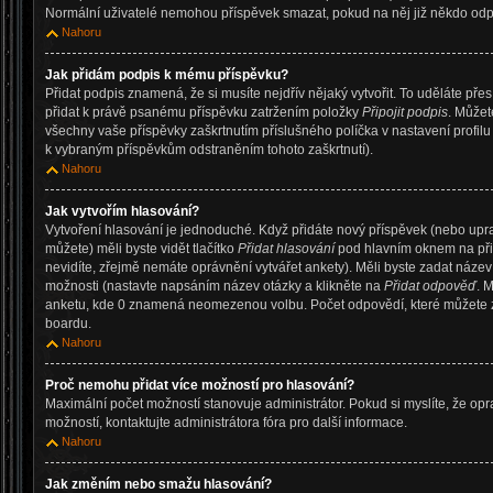
Normální uživatelé nemohou příspěvek smazat, pokud na něj již někdo od
Nahoru
Jak přidám podpis k mému příspěvku?
Přidat podpis znamená, že si musíte nejdřív nějaký vytvořit. To uděláte pře
přidat k právě psanému příspěvku zatržením položky
Připojit podpis
. Můžet
všechny vaše příspěvky zaškrtnutím příslušného políčka v nastavení profil
k vybraným příspěvkům odstraněním tohoto zaškrtnutí).
Nahoru
Jak vytvořím hlasování?
Vytvoření hlasování je jednoduché. Když přidáte nový příspěvek (nebo upr
můžete) měli byste vidět tlačítko
Přidat hlasování
pod hlavním oknem na při
nevidíte, zřejmě nemáte oprávnění vytvářet ankety). Měli byste zadat náze
možnosti (nastavte napsáním název otázky a klikněte na
Přidat odpověď
. 
anketu, kde 0 znamená neomezenou volbu. Počet odpovědí, které můžete za
boardu.
Nahoru
Proč nemohu přidat více možností pro hlasování?
Maximální počet možností stanovuje administrátor. Pokud si myslíte, že op
možností, kontaktujte administrátora fóra pro další informace.
Nahoru
Jak změním nebo smažu hlasování?