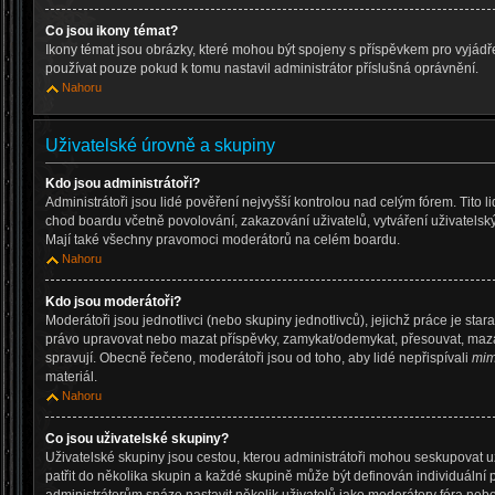
Co jsou ikony témat?
Ikony témat jsou obrázky, které mohou být spojeny s příspěvkem pro vyjád
používat pouze pokud k tomu nastavil administrátor příslušná oprávnění.
Nahoru
Uživatelské úrovně a skupiny
Kdo jsou administrátoři?
Administrátoři jsou lidé pověření nejvyšší kontrolou nad celým fórem. Tito 
chod boardu včetně povolování, zakazování uživatelů, vytváření uživatelsk
Mají také všechny pravomoci moderátorů na celém boardu.
Nahoru
Kdo jsou moderátoři?
Moderátoři jsou jednotlivci (nebo skupiny jednotlivců), jejichž práce je star
právo upravovat nebo mazat příspěvky, zamykat/odemykat, přesouvat, mazat
spravují. Obecně řečeno, moderátoři jsou od toho, aby lidé nepřispívali
mim
materiál.
Nahoru
Co jsou uživatelské skupiny?
Uživatelské skupiny jsou cestou, kterou administrátoři mohou seskupovat u
patřit do několika skupin a každé skupině může být definován individuální 